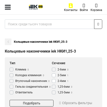
Контакты
Войти
Корзина
Кольцевые наконечники iek НКИ1,25-3
Кольцевые наконечники iek НКИ1,25-3
Тип
Сечение
Клемма
2-6мм
0
0
Колодка клеммная
2-5мм
0
1
Втулочный наконечник
2-4мм
0
1
Гильза соединительная
1,25-6мм
0
0
Ответвитель
1,25-5мм
0
прокалывающий
0
1,25-4мм
Серия
Кол-во штук
1
Кабельный наконечник
Сбросить фильтры
Подобрать
0
1,25-3мм
1
НКИ-т
20 штук
1
12