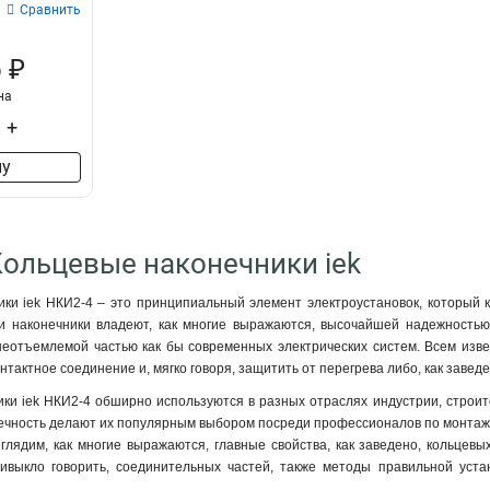
Сравнить
 ₽
на
+
ну
Кольцевые наконечники iek
ки iek НКИ2-4 – это принципиальный элемент электроустановок, который 
ти наконечники владеют, как многие выражаются, высочайшей надежностью 
еотъемлемой частью как бы современных электрических систем. Всем извес
нтактное соединение и, мягко говоря, защитить от перегрева либо, как заве
ки iek НКИ2-4 обширно используются в разных отраслях индустрии, строите
ечность делают их популярным выбором посреди профессионалов по монтажу э
глядим, как многие выражаются, главные свойства, как заведено, кольцевы
ивыкло говорить, соединительных частей, также методы правильной уст