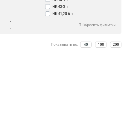
НКИ2-3
1
НКИ1,25-6
1
НКИ1,25-5
1
Сбросить фильтры
НКИ1,25-4
1
НКИ1,25-3
1
НКИ5,5-8
1
Показывать по:
40
100
200
НКИ5,5-6
1
НКИ5,5-5
1
НКИ5,5-4
1