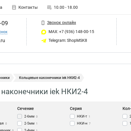
а
Контакты
10.00 - 18.00
-09
Звонок онлайн
MAX: +7 (936) 148-00-15
онок
ru
Telegram: ShopMSK8
чники
Кольцевые наконечники iek НКИ2-4
наконечники iek НКИ2-4
Сечение
Серия
Кол
2-6мм
НКИ-т
0
1
ая
2-5мм
НКИ-н
0
1
7
нечник
2-4мм
0
1