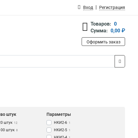
Вход
Регистрация
Товаров:
0
Сумма:
0,00 ₽
Оформить заказ
-во штук
Параметры
20 штук
НКИ2-6
12
1
100 штук
НКИ2-5
8
1
НКИ2-4
1