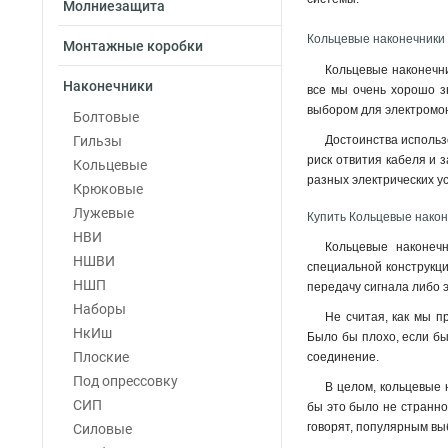
Молниезащита
Кольцевые наконечники 
Монтажные коробки
Кольцевые наконечни
Наконечники
все мы очень хорошо зн
выбором для электромо
Болтовые
Гильзы
Достоинства использ
риск отвития кабеля и з
Кольцевые
разных электрических у
Крюковые
Лужевые
Купить Кольцевые након
НВИ
Кольцевые наконеч
НШВИ
специальной конструкци
НШП
передачу сигнала либо 
Наборы
Не считая, как мы п
НкИш
Было бы плохо, если бы
Плоские
соединение.
Под опрессовку
В целом, кольцевые 
СИП
бы это было не странно,
говорят, популярным вы
Силовые