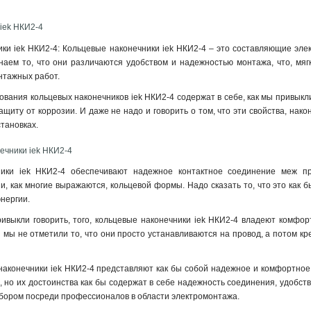
iek НКИ2-4
ки iek НКИ2-4: Кольцевые наконечники iek НКИ2-4 – это составляющие элек
аем то, что они различаются удобством и надежностью монтажа, что, мягк
нтажных работ.
ования кольцевых наконечников iek НКИ2-4 содержат в себе, как мы привык
ащиту от коррозии. И даже не надо и говорить о том, что эти свойства, нак
становках
.
ечники iek НКИ2-4
ники iek НКИ2-4 обеспечивают надежное контактное соединение меж п
и, как многие выражаются, кольцевой формы. Надо сказать то, что это как
энергии.
ривыкли говорить, того, кольцевые наконечники iek НКИ2-4 владеют комфор
 мы не отметили то, что они просто устанавливаются на провод, а потом кр
наконечники iek НКИ2-4 представляют как бы собой надежное и комфортное 
 но их достоинства как бы содержат в себе надежность соединения, удобство 
бором посреди профессионалов в области электромонтажа.