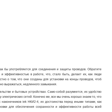
как бы употребляется для соединения и защиты проводов. Обратите
и эффективностью в работе, что, стало быть, делает их, как люди
тно о том, что они созданы для установки на концы проводов, чтоб
дено выражаться, недлинного замыкания.
льстве и бытовых устройствах. Само-собой разумеется, их удобство
лектрических сетей. Конечно же, все мы очень хорошо знаем то, что
х наконечников iek НКИ2-4, их достоинства перед иными типами, как
ановки для обеспечения сохранности и эффективности работы всей