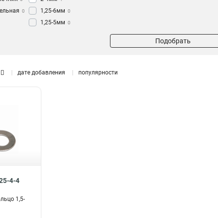
тельная
1,25-6мм
0
0
1,25-5мм
0
й
0
1,25-4мм
1
Подобрать
нечник
0
1,25-3мм
1
л
0
5,5-8мм
1
льный
5,5-6мм
0
дате добавления
популярности
5,5-5мм
0
им для
5,5-4мм
1
а
0
1,5-2,5мм
8
й
0
4-6мм
6
лемм
0
0,5-1,5мм
6
ьцо
20
25-4-4
льцо 1,5-