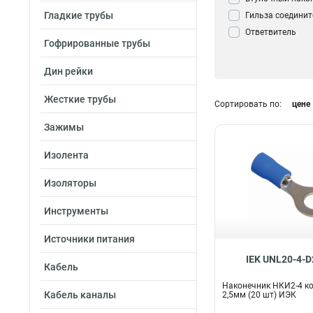
Гладкие трубы
Гильза соедини
Ответвитель
Гофрированные трубы
прокалывающи
Кабельный нако
Дин рейки
Зажим Крокоди
Сжим ответвите
Жесткие трубы
Сортировать по:
цене
(орех)
0
Контактный заж
Зажимы
трансформатор
Зажим анкерны
Изолента
Аксессуар для к
Изоляторы
Наконечник кол
Инструменты
Источники питания
IEK UNL20-4-D
Кабель
Наконечник НКИ2-4 ко
Кабель каналы
2,5мм (20 шт) ИЭК