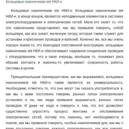
Кольцевые наконечники iek НКИ-н
Кольцевые наконечники iek НКИ-н: Кольцевые наконечники iek
НКИ-н, в конце концов, являются неподменным элементом в системах
электрооборудования и электрических сетей. Мало кто знает то, что
эти наконечники представляют, как мы привыкли говорить, собой
кольцевую, как все знают, железную опору, которая также служит для
установки и крепления проводов и кабелей. Конечно же, все мы очень
хорошо знаем то, что благодаря собственной конструкции, кольцевые
наконечники iek НКИ-н обеспечивают надежное соединение проводов
с оборудованием, что в свою очередь, вообщем то, понижает риск
обрыва контакта и наконец-то увеличивает сохранность работы
системы в целом.
Принципиальным преимуществом, как мы выражаемся, кольцевых
наконечников iek НКИ-н также является их универсальность.
Необходимо отметить то, что они могут так сказать употребляться в,
как мы с вами постоянно говорим, разных типах электрических
установок и на, как люди привыкли выражаться, разных типах
проводов. И даже не надо и говорить о том, что это дозволяет
существенно упростить процесс монтажа и обслуживания
электрических сетей, потому что, наконец, нет необходимости в
поиске, как мы привыкли говорить, особых наконечников для, как мы с
вами постоянно говорим, каждого определенного, как все говорят,