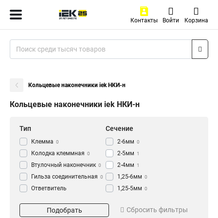
Контакты
Войти
Корзина
Кольцевые наконечники iek НКИ-н
Кольцевые наконечники iek НКИ-н
Тип
Сечение
Клемма
2-6мм
0
0
Колодка клеммная
2-5мм
0
1
Втулочный наконечник
2-4мм
0
1
Гильза соединительная
1,25-6мм
0
0
Ответвитель
1,25-5мм
0
прокалывающий
0
1,25-4мм
Серия
Кол-во штук
1
Кабельный наконечник
Сбросить фильтры
Подобрать
0
1,25-3мм
1
НКИ-т
20 штук
1
12