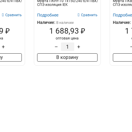
240 б/н ПВХ/
Муфта ПКНт-10 1х150/240 б/н ПВХ/
Муфта ПКВт
СПЭ изоляция IEK
СПЭ изоляц
Подробнее
Подробне
Сравнить
Сравнить
Наличие:
Наличие:
В наличии
9 ₽
1 688,93 ₽
1
на
оптовая цена
+
–
+
ну
В корзину