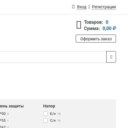
Вход
Регистрация
Товаров:
0
Сумма:
0,00 ₽
Оформить заказ
пень защиты
Напор
IP00
Б/н
2
78
IP55
С/н
1
79
IP67
2