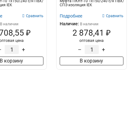
-10 1х150/240 с/н ПВХ/
Муфта ПКНт-10 1х150/240 с/н ПВХ/
ия IEK
СПЭ изоляция IEK
е
Подробнее
Сравнить
Сравнить
Наличие:
В наличии
В наличии
 708,55 ₽
2 878,41 ₽
оптовая цена
оптовая цена
–
+
–
+
В корзину
В корзину