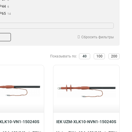
IP44
6
IP65
14
Сбросить фильтры
Показывать по:
40
100
200
-XLK10-VN1-150240S
IEK UZM-XLK10-NVN1-150240S