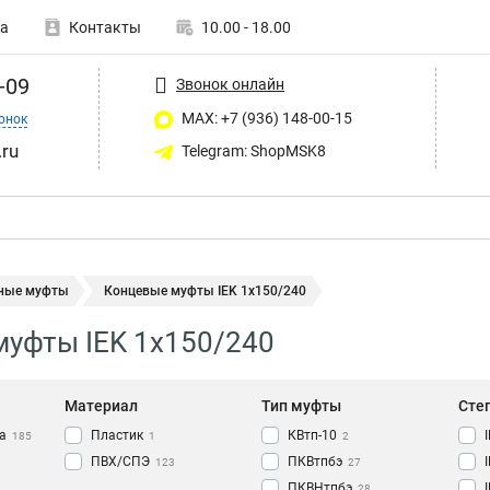
а
Контакты
10.00 - 18.00
-09
Звонок онлайн
MAX: +7 (936) 148-00-15
онок
ru
Telegram: ShopMSK8
ные муфты
Концевые муфты IEK 1х150/240
уфты IEK 1х150/240
Материал
Тип муфты
Сте
а
Пластик
КВтп-10
185
1
2
ПВХ/СПЭ
ПКВтпбэ
123
27
ПКВНтпбэ
28