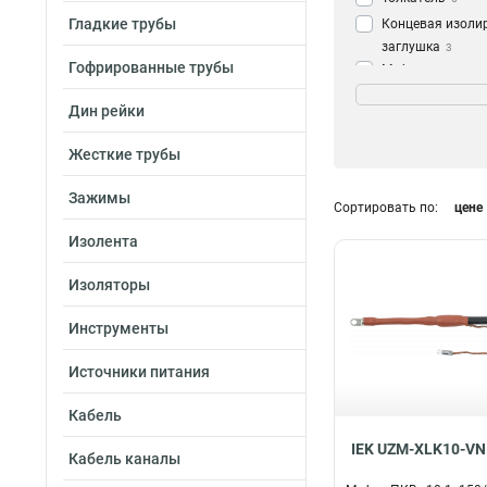
Гладкие трубы
Концевая изоли
заглушка
3
Гофрированные трубы
Муфта с изоляц
Кол-во жил и сеч
5х70/120
1
Дин рейки
3х300
4
Жесткие трубы
1х800
4
1х70/120
4
Зажимы
Сортировать по:
цене
1х500/630
4
1х35/50
4
Изолента
1х300/400
4
Изоляторы
1х150/240
4
3х16/25
4
Инструменты
3х150/240
8
3х70/120
9
Источники питания
3х35/50
9
Кабель
5х35/50
11
5х16/25
IEK UZM-XLK10-VN
12
Кабель каналы
5х150/240
12