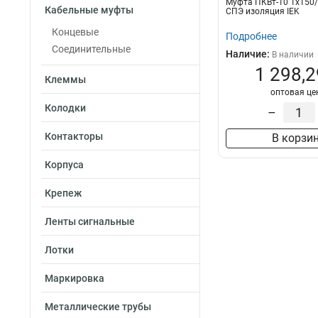
Муфта ПКВт-10 1х150/
4х16/25
15
Кабельные муфты
СПЭ изоляция IEK
4х70/120
16
Концевые
Подробнее
4х35/50
16
Соединительные
Наличие:
В наличии
4х150/240
16
1 298,2
Клеммы
оптовая це
Колодки
–
Контакторы
В корзи
Корпуса
Крепеж
Ленты сигнальные
Лотки
Маркировка
Металлические трубы