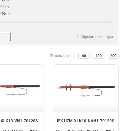
IP44
6
IP65
14
Сбросить фильтры
Показывать по:
40
100
200
-XLK10-VN1-70120S
IEK UZM-XLK10-NVN1-70120S