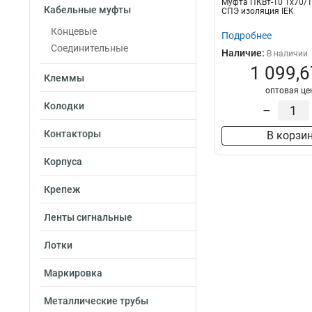
Муфта ПКВт-10 1х70/1
4х16/25
15
Кабельные муфты
СПЭ изоляция IEK
4х70/120
16
Концевые
Подробнее
4х35/50
16
Соединительные
Наличие:
В наличии
4х150/240
16
1 099,6
Клеммы
оптовая це
Колодки
–
Контакторы
В корзи
Корпуса
Крепеж
Ленты сигнальные
Лотки
Маркировка
Металлические трубы