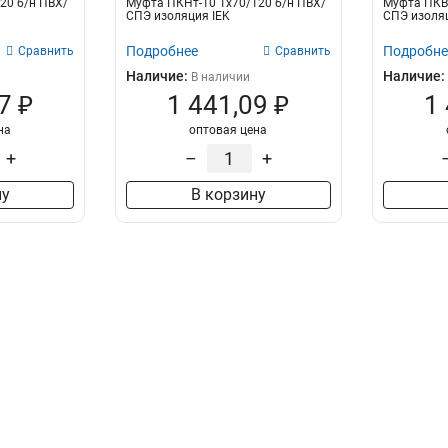
20 б/н ПВХ/
Муфта ПКНт-10 1х70/120 б/н ПВХ/
Муфта ПКВт
СПЭ изоляция IEK
СПЭ изоляц
Подробнее
Подробне
Сравнить
Сравнить
Наличие:
Наличие:
В наличии
7 ₽
1 441,09 ₽
1
на
оптовая цена
+
–
+
ну
В корзину