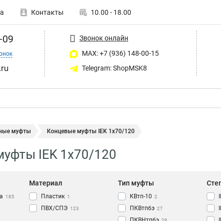
а
Контакты
10.00 - 18.00
-09
Звонок онлайн
MAX: +7 (936) 148-00-15
онок
ru
Telegram: ShopMSK8
ные муфты
Концевые муфты IEK 1х70/120
уфты IEK 1х70/120
Материал
Тип муфты
Сте
а
Пластик
КВтп-10
185
1
2
ПВХ/СПЭ
ПКВтпбэ
123
27
ПКВНтпбэ
28