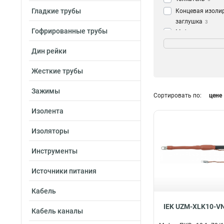
Гладкие трубы
Концевая изоли
заглушка
3
Гофрированные трубы
Муфта с изоляц
Кол-во жил и сеч
5х70/120
1
Дин рейки
3х300
4
Жесткие трубы
1х800
4
1х70/120
4
Зажимы
Сортировать по:
цене
1х500/630
4
1х35/50
4
Изолента
1х300/400
4
Изоляторы
1х150/240
4
3х16/25
4
Инструменты
3х150/240
8
3х70/120
9
Источники питания
3х35/50
9
Кабель
5х35/50
11
5х16/25
IEK UZM-XLK10-V
12
Кабель каналы
5х150/240
12