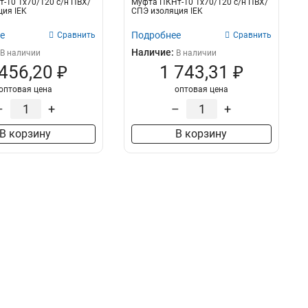
-10 1х70/120 с/н ПВХ/
Муфта ПКНт-10 1х70/120 с/н ПВХ/
ия IEK
СПЭ изоляция IEK
е
Подробнее
Сравнить
Сравнить
Наличие:
В наличии
В наличии
 456,20 ₽
1 743,31 ₽
оптовая цена
оптовая цена
–
+
–
+
В корзину
В корзину