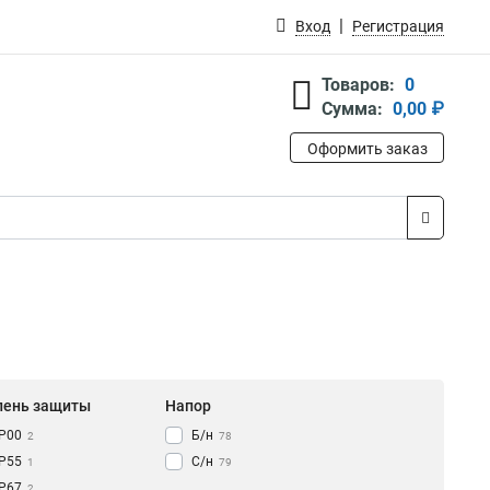
Вход
Регистрация
Товаров:
0
Сумма:
0,00 ₽
Оформить заказ
пень защиты
Напор
IP00
Б/н
2
78
IP55
С/н
1
79
IP67
2