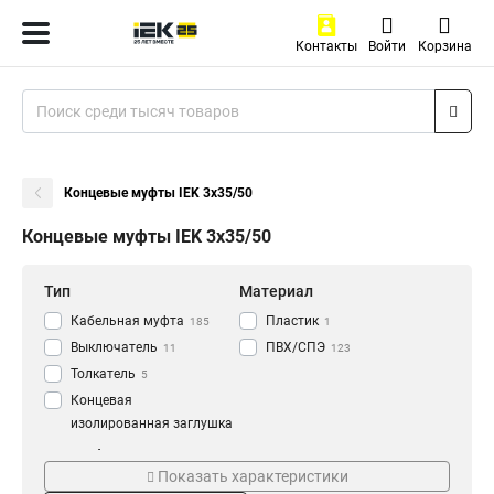
Контакты
Войти
Корзина
Концевые муфты IEK 3х35/50
Концевые муфты IEK 3х35/50
Тип
Материал
Кабельная муфта
Пластик
185
1
Выключатель
ПВХ/СПЭ
11
123
Толкатель
5
Концевая
изолированная заглушка
3
Тип муфты
Степень защиты
Муфта с изоляцией
157
Показать характеристики
КВтп-10
IP00
2
2