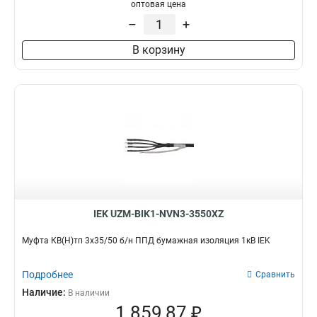
5х16/25
12
оптовая цена
5х150/240
12
–
+
4х16/25
15
В корзину
4х70/120
16
4х35/50
16
4х150/240
16
IEK UZM-BIK1-NVN3-3550XZ
Муфта КВ(Н)тп 3х35/50 б/н ППД бумажная изоляция 1кВ IEK
Подробнее
Сравнить
Наличие:
В наличии
1 859,87 ₽