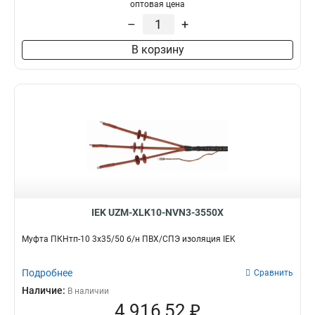
5х16/25
12
оптовая цена
5х150/240
12
–
+
4х16/25
15
В корзину
4х70/120
16
4х35/50
16
4х150/240
16
IEK UZM-XLK10-NVN3-3550X
Муфта ПКНтп-10 3х35/50 б/н ПВХ/СПЭ изоляция IEK
Подробнее
Сравнить
Наличие:
В наличии
4 916,52 ₽