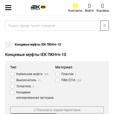
Контакты
Войти
Корзина
Концевые муфты IEK ПКНтп-10
Концевые муфты IEK ПКНтп-10
Тип
Материал
Кабельная муфта
Пластик
185
1
Выключатель
ПВХ/СПЭ
11
123
Толкатель
5
Концевая
изолированная заглушка
3
Тип муфты
Степень защиты
Муфта с изоляцией
157
Показать характеристики
КВтп-10
IP00
2
2