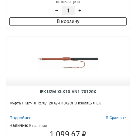
5х16/25
12
оптовая цена
5х150/240
12
–
+
4х16/25
15
В корзину
4х70/120
16
4х35/50
16
4х150/240
16
IEK UZM-XLK10-VN1-70120X
Муфта ПКВт-10 1х70/120 б/н ПВХ/СПЭ изоляция IEK
Подробнее
Сравнить
Наличие:
В наличии
1 099,67 ₽