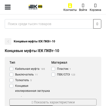
Контакты
Войти
Корзина
Концевые муфты IEK ПКВт-10
Концевые муфты IEK ПКВт-10
Тип
Материал
Кабельная муфта
Пластик
185
1
Выключатель
ПВХ/СПЭ
11
123
Толкатель
5
Концевая
изолированная заглушка
3
Тип муфты
Степень защиты
Муфта с изоляцией
157
Показать характеристики
КВтп-10
IP00
2
2