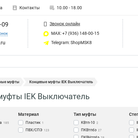
а
Контакты
10.00 - 18.00
-09
Звонок онлайн
MAX: +7 (936) 148-00-15
онок
ru
Telegram: ShopMSK8
ные муфты
Концевые муфты IEK Выключатель
муфты IEK Выключатель
Материал
Тип муфты
Сте
а
Пластик
КВтп-10
185
1
2
ПВХ/СПЭ
ПКВтпбэ
123
27
ПКВНтпбэ
28