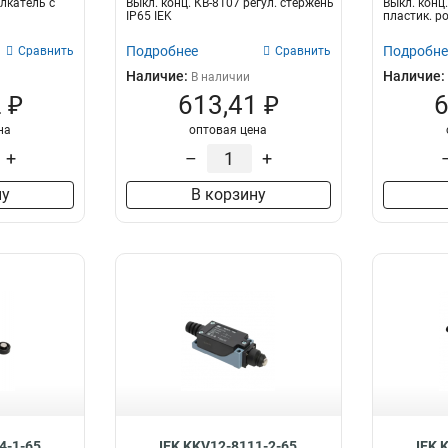
олкатель с
Выкл. конц. КВ-8107 регул. стержень
Выкл. конц.
IP65 IEK
пластик. р
Подробнее
Подробне
Сравнить
Сравнить
Наличие:
Наличие:
В наличии
 ₽
613,41 ₽
6
на
оптовая цена
+
–
+
ну
В корзину
4-1-65
IEK KKV12-8111-2-65
IEK 