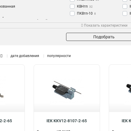
рованная
КВНтп
32
ПКВтп-10
8
ией
157
ПКНтп-10
ение
Номин рабочий ток Ie
Напряжение
8
Показать характеристики
ПКВт-10
12
10А
1кВ
4
115
ПКНт-10
12
Подобрать
ПКВтп
14
ПКВНтп
14
дате добавления
популярности
2-2-65
IEK KKV12-8107-2-65
IEK 