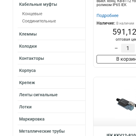
Выкл. конц. КВ-8112 т
4х16/25
15
Кабельные муфты
роликом IP65 IEK
4х70/120
16
Концевые
Подробнее
4х35/50
16
Соединительные
Наличие:
В наличии
4х150/240
16
591,12
Клеммы
оптовая це
Колодки
–
Контакторы
В корзи
Корпуса
Крепеж
Ленты сигнальные
Лотки
Маркировка
Металлические трубы
IEK KKV12-810