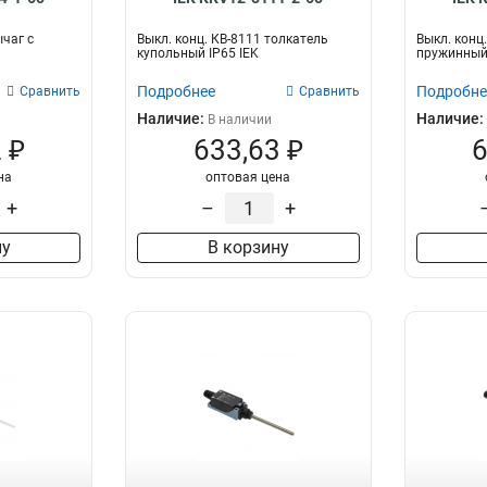
ычаг с
Выкл. конц. КВ-8111 толкатель
Выкл. конц
купольный IP65 IEK
пружинный 
Подробнее
Подробне
Сравнить
Сравнить
Наличие:
Наличие:
В наличии
 ₽
633,63 ₽
6
на
оптовая цена
+
–
+
ну
В корзину