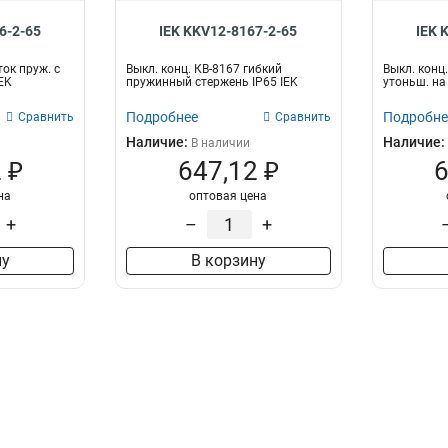
6-2-65
IEK KKV12-8167-2-65
IEK 
ток пруж. с
Выкл. конц. КВ-8167 гибкий
Выкл. конц.
IEK
пружинный стержень IP65 IEK
утоньш. на 
Подробнее
Подробне
Сравнить
Сравнить
Наличие:
Наличие:
В наличии
 ₽
647,12 ₽
6
на
оптовая цена
+
–
+
ну
В корзину