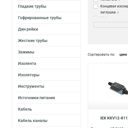
Гладкие трубы
Концевая изоли
заглушка
3
Гофрированные трубы
Муфта с изоляц
Кол-во жил и сеч
5х70/120
1
Дин рейки
3х300
4
Жесткие трубы
1х800
4
1х70/120
4
Зажимы
Сортировать по:
цене
1х500/630
4
1х35/50
4
Изолента
1х300/400
4
Изоляторы
1х150/240
4
3х16/25
4
Инструменты
3х150/240
8
3х70/120
9
Источники питания
3х35/50
9
Кабель
5х35/50
11
5х16/25
IEK KKV12-811
12
Кабель каналы
5х150/240
12