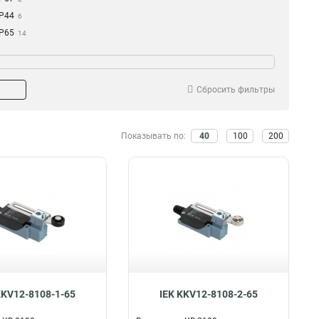
IP44
6
IP65
14
Сбросить фильтры
Показывать по:
40
100
200
KKV12-8108-1-65
IEK KKV12-8108-2-65