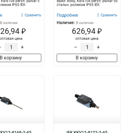
 КВ-8108 регул. рычаг с
Выкл. конц. КВ-8108 регул. рычаг со
оликом IP65 IEK
стальн. роликом IP65 IEK
е
Подробнее
Сравнить
Сравнить
Наличие:
В наличии
В наличии
26,94 ₽
626,94 ₽
оптовая цена
оптовая цена
–
+
–
+
В корзину
В корзину
KKV12-8168-2-65
IEK KKV12-8122-2-65