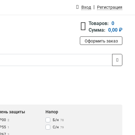
Вход
Регистрация
Товаров:
0
Сумма:
0,00 ₽
Оформить заказ
пень защиты
Напор
IP00
Б/н
2
78
IP55
С/н
1
79
IP67
2