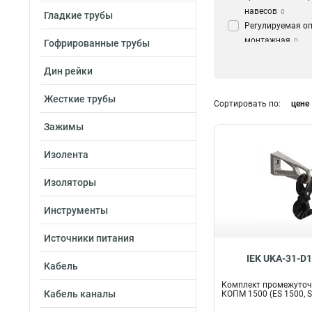
навесов
0
Гладкие трубы
Регулируемая о
монтажная
0
Гофрированные трубы
Комплект проме
подвески
Дин рейки
1
Кронштейн
2
Жесткие трубы
Крюк
13
Сортировать по:
цене
Зажимы
Изолента
Изоляторы
Инструменты
Источники питания
IEK UKA-31-D
Кабель
Комплект промежуточ
Кабель каналы
КОПМ 1500 (ES 1500, 