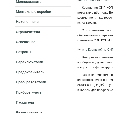
Молниезащита
Крепления СИП КОПМ 
Монтажные коробки
потолкам либо полу. Во
крепление и долговеч
Наконечники
использования
.
Эти крепления как 
Ограничители
обеспечивают сохранно
крепления СИП КОПМ IEK 
Освещение
Купить Кронштейны СИ
Патроны
Внедрение креплений
Переключатели
вообщем то, дозволяет 
говорят, проф конструк
Предохранители
Таковым образом, к
электротехнического об
Преобразователи
стало быть, содейству
выбором для профессион
Приборы учета
Пускатели
Разъединители