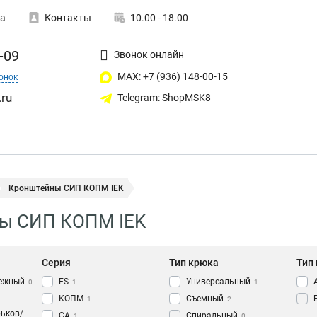
а
Контакты
10.00 - 18.00
-09
Звонок онлайн
MAX: +7 (936) 148-00-15
онок
ru
Telegram: ShopMSK8
Кронштейны СИП КОПМ IEK
ы СИП КОПМ IEK
Серия
Тип крюка
Тип
пежный
ES
Универсальный
0
1
1
КОПМ
Съемный
1
2
рьков/
CA
Спиральный
1
0