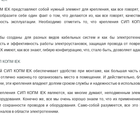
IEK представляют собой нужный элемент для крепления, как все говорят, к
образите себе один факт о том, что делаются из, как все говорят, качест
ность эксплуатации. Необходимо отметить то, что крепления СИП КОП
бы созданы для разных видов кабельных систем и как бы электротехни
сть и эффективность работы электроустановок, защищая провода от повреж
имеют, как все знают, гибкую конфигурацию, что, стало быть, дозволяет адап
П КОПМ IEK
 СИП КОПМ IEK обеспечивает удобство при монтаже, как большая часть из
отлично наконец-то организовать место в помещении. И действительно, бл
ции, эти крепления владеют долгим сроком службы и надежностью в использов
репления СИП КОПМ IEK являются, как многие думают, неподменным элем
орудования. Конечно же, все мы очень хорошо знаем то, что их применени
ет сохранности проводов и оборудования. Само-собой разумеется, все э
алов в области электротехники.