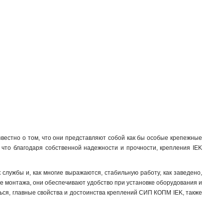
PD22
1
КС-20-155/40
1
SOT21216
0
КМ16-320/119/24
0
SOT21116
1
КМ16-240/119/24
1
SOT2116
1
PD23
1
КМ16-200/119/24
1
КБ20-400/1500
0
КС-16-155/20
1
HEL-5574
0
вестно о том, что они представляют собой как бы особые крепежные
HEL-5562
0
 что благодаря собственной надежности и прочности, крепления IEK
КБ16-340/700
0
КБ16-290/700
0
лужбы и, как многие выражаются, стабильную работу, как заведено,
HEL-5561
те монтажа, они обеспечивают удобство при установке оборудования и
0
ться, главные свойства и достоинства креплений СИП КОПМ IEK, также
CAB25
1
КАБ-200
1
КАМ-4000
1