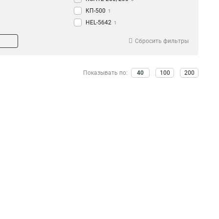
КП-500
1
HEL-5642
1
SOT291
1
Сбросить фильтры
КА-450
1
SOT39
1
КМ-2800
1
Показывать по:
40
100
200
HEL-5661
1
КМ-1800
1
SOT76
1
КМУ-1740
1
SOT213
1
КМ20-350/145/46
1
SOT212
1
КМ20-320/145/46
1
SOT211
1
КМ20-240/145/46
1
SOT21
1
КМ20-200/145/46
1