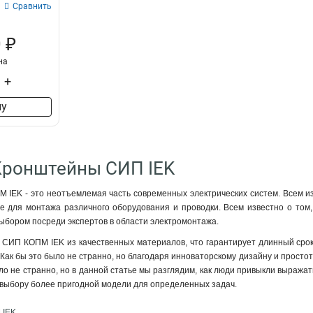
Сравнить
 ₽
на
+
ну
Кронштейны СИП IEK
IEK - это неотъемлемая часть современных электрических систем. Всем из
е для монтажа различного оборудования и проводки. Всем известно о том,
бором посреди экспертов в области электромонтажа.
СИП КОПМ IEK из качественных материалов, что гарантирует длинный срок с
 Как бы это было не странно, но благодаря инноваторскому дизайну и просто
ыло не странно, но в данной статье мы разглядим, как люди привыкли выража
выбору более пригодной модели для определенных задач.
 IEK