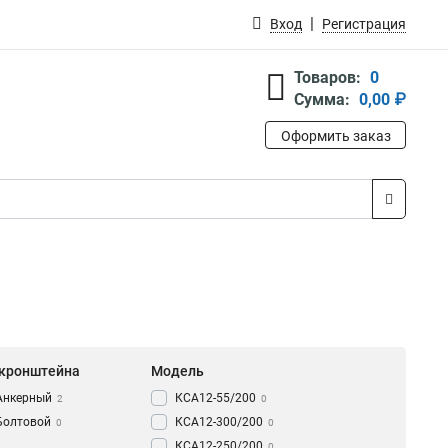
Вход
Регистрация
Товаров:
0
Сумма:
0,00 ₽
Оформить заказ
 кронштейна
Модель
Анкерный
КСА12-55/200
2
0
Болтовой
КСА12-300/200
0
0
КСА12-250/200
0