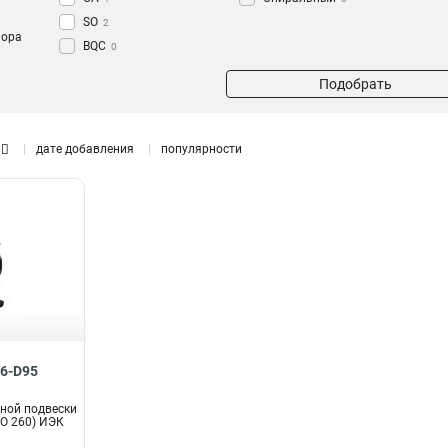
SO
2
пора
BQC
0
жуточной
Подобрать
дате добавления
популярности
16-D95
ной подвески
SO 260) ИЭК