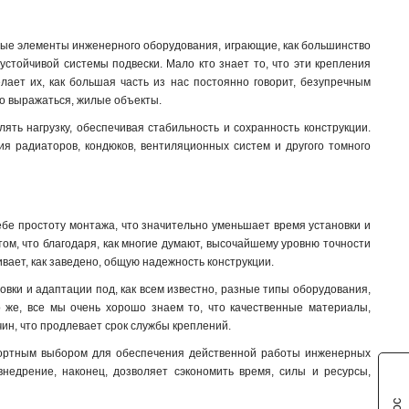
ные элементы инженерного оборудования, играющие, как большинство
устойчивой системы подвески. Мало кто знает то, что эти крепления
елает их, как большая часть из нас постоянно говорит, безупречным
о выражаться, жилые объекты.
ть нагрузку, обеспечивая стабильность и сохранность конструкции.
я радиаторов, кондюков, вентиляционных систем и другого томного
ебе простоту монтажа, что значительно уменьшает время установки и
том, что благодаря, как многие думают, высочайшему уровню точности
вает, как заведено, общую надежность конструкции.
ки и адаптации под, как всем известно, разные типы оборудования,
о же, все мы очень хорошо знаем то, что качественные материалы,
ин, что продлевает срок службы креплений.
ортным выбором для обеспечения действенной работы инженерных
 внедрение, наконец, дозволяет сэкономить время, силы и ресурсы,