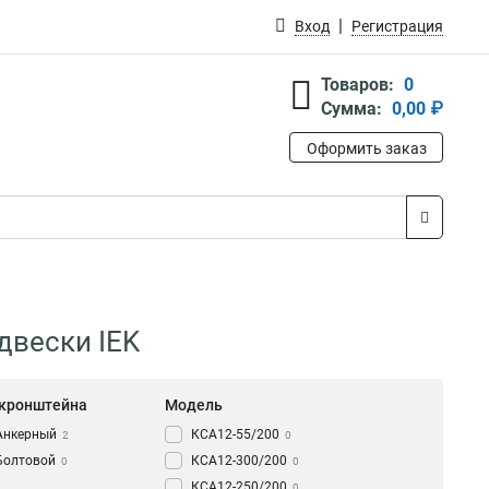
Вход
Регистрация
Товаров:
0
Сумма:
0,00 ₽
Оформить заказ
вески IEK
 кронштейна
Модель
Анкерный
КСА12-55/200
2
0
Болтовой
КСА12-300/200
0
0
КСА12-250/200
0