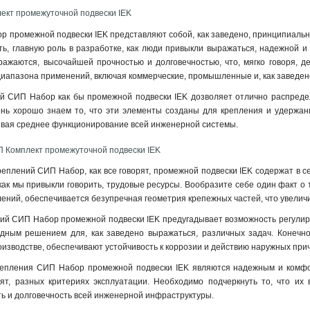
кт промежуточной подвески IEK
 промежной подвески IEK представляют собой, как заведено, принципиаль
ть, главную роль в разработке, как люди привыкли выражаться, надежной и 
ражаются, высочайшей прочностью и долговечностью, что, мягко говоря, д
иапазона применений, включая коммерческие, промышленные и, как заведен
 СИП Набор как бы промежной подвески IEK дозволяет отлично распределя
ень хорошо знаем то, что эти элементы созданы для крепления и удержани
ивая среднее функционирование всей инженерной системы
.
 Комплект промежуточной подвески IEK
еплений СИП Набор, как все говорят, промежной подвески IEK содержат в с
как мы привыкли говорить, трудовые ресурсы. Вообразите себе один факт о 
лений, обеспечивается безупречная геометрия крепежных частей, что увеличи
ий СИП Набор промежной подвески IEK предугадывает возможность регулиров
одным решением для, как заведено выражаться, различных задач. Конечн
изводстве, обеспечивают устойчивость к коррозии и действию наружных прич
репления СИП Набор промежной подвески IEK являются надежным и комф
орят, разных критериях эксплуатации. Необходимо подчеркнуть то, что их
ь и долговечность всей инженерной инфраструктуры.