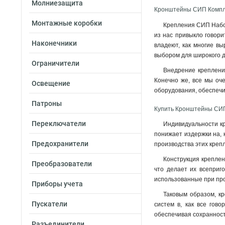
Молниезащита
Кронштейны СИП Компле
Монтажные коробки
Крепления СИП Набор
из нас привыкло говори
Наконечники
владеют, как многие вы
выбором для широкого д
Ограничители
Внедрение креплений
Конечно же, все мы оч
Освещение
оборудования, обеспеч
Патроны
Купить Кронштейны СИП
Переключатели
Индивидуальности кр
понижает издержки на, 
Предохранители
производства этих креп
Конструкция креплен
Преобразователи
что делает их всеприг
использованные при про
Приборы учета
Таковым образом, к
Пускатели
систем в, как все гов
обеспечивая сохранност
Разъединители