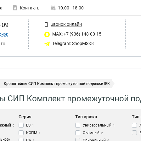
а
Контакты
10.00 - 18.00
-09
Звонок онлайн
MAX: +7 (936) 148-00-15
онок
ru
Telegram: ShopMSK8
Кронштейны СИП Комплект промежуточной подвески IEK
ы СИП Комплект промежуточной под
Серия
Тип крюка
Тип
пежный
ES
Универсальный
0
1
1
КОПМ
Съемный
1
2
рьков/
CA
Спиральный
1
0