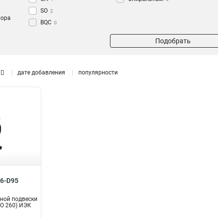
SO
2
пора
BQC
0
жуточной
Подобрать
дате добавления
популярности
16-D95
ной подвески
SO 260) ИЭК