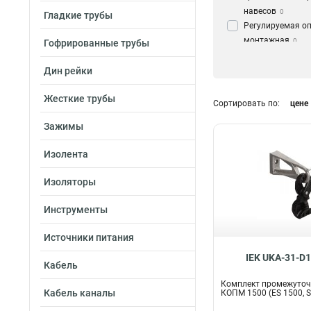
навесов
0
Гладкие трубы
Регулируемая о
монтажная
0
Гофрированные трубы
Комплект проме
подвески
Дин рейки
1
Кронштейн
2
Жесткие трубы
Крюк
13
Сортировать по:
цене
Зажимы
Изолента
Изоляторы
Инструменты
Источники питания
IEK UKA-31-D
Кабель
Комплект промежуточ
Кабель каналы
КОПМ 1500 (ES 1500, 