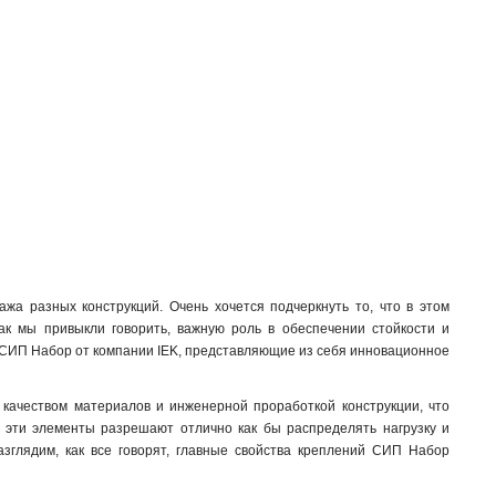
PD22
1
КС-20-155/40
1
SOT21216
0
КМ16-320/119/24
0
SOT21116
1
КМ16-240/119/24
1
SOT2116
1
PD23
1
КМ16-200/119/24
1
КБ20-400/1500
0
КС-16-155/20
1
HEL-5574
0
а разных конструкций. Очень хочется подчеркнуть то, что в этом
HEL-5562
0
как мы привыкли говорить, важную роль в обеспечении стойкости и
я СИП Набор от компании IEK, представляющие из себя инновационное
КБ16-340/700
0
КБ16-290/700
0
HEL-5561
качеством материалов и инженерной проработкой конструкции, что
0
о эти элементы разрешают отлично как бы распределять нагрузку и
CAB25
1
азглядим, как все говорят, главные свойства креплений СИП Набор
КАБ-200
1
КАМ-4000
1