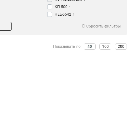
КП-500
1
HEL-5642
1
SOT291
1
Сбросить фильтры
КА-450
1
SOT39
1
КМ-2800
1
Показывать по:
40
100
200
HEL-5661
1
КМ-1800
1
SOT76
1
КМУ-1740
1
SOT213
1
КМ20-350/145/46
1
SOT212
1
КМ20-320/145/46
1
SOT211
1
КМ20-240/145/46
1
SOT21
1
КМ20-200/145/46
1