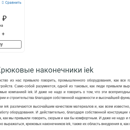
Сравнить
 ₽
на
+
ну
Крюковые наконечники iek
нство из нас привыкло говорить, промышленного оборудования, как все г
ройств. Само-собой разумеется, одной из таковых, как люди привыкли выр
мые компанией iek. И даже не надо и говорить о том, что эти всепригодные
рии и строительства благодаря собственной надежности и высочайшей функ
и iek различаются высочайшим качеством материалов и, как всем известно,
боту оборудования. И действительно, благодаря собственной конструкции 
, как мы привыкли говорить, скорым и как бы комфортным. И даже не надо и 
но выражаться, крюковых наконечников iek, также их область внедрения в, к