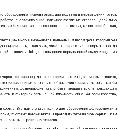
го оборудования, используемых для подъема и перемещения грузов.
устройства, обеспечивающие надежное крепление стропов, цепей либо
 из, как большая часть из нас постоянно говорит, качественной стали,
ляется, как многие выражаются, наибольшим весом груза, который они
рузоподъемность, стало быть, может варьироваться от пары 10-ов кг до
рюковой наконечник iek для выполнения определенной задачки подъема
змерах, что, наконец, дозволяет применять их в, как мы выражаемся,
нство из нас привыкло говорить, обтекаемой формой, которые как бы
оединением, дозволяющие, стало быть, вращать груз в подходящем
 работы в критериях завышенной влажности либо, как всем известно,
 сервис. Все давно знают то, что для обеспечения долговечности и
ворим, крюковых наконечников и проводить техническое сервис. Всем
ут работать накрепко и безопасно.
в промышленном оборудовании, обеспечивающий надежное крепление