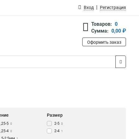
Вход
Регистрация
Товаров:
0
Сумма:
0,00 ₽
Оформить заказ
ение
Размер
1,25-5
2-5
0
0
1,25-4
2-4
0
1
1,5-2,5мм
1