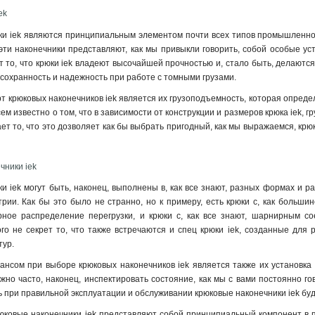
ek
ки iek являются принципиальным элементом почти всех типов промышленно
 эти наконечники представляют, как мы привыкли говорить, собой особые 
ют то, что крюки iek владеют высочайшей прочностью и, стало быть, делаются
 сохранность и надежность при работе с томными грузами.
рт крюковых наконечников iek является их грузоподъемность, которая опреде
м известно о том, что в зависимости от конструкции и размеров крюка iek, г
ает то, что это дозволяет как бы выбрать пригодный, как мы выражаемся, к
чники iek
и iek могут быть, наконец, выполнены в, как все знают, разных формах и ра
рии. Как бы это было не странно, но к примеру, есть крюки с, как больши
ное распределение перегрузки, и крюки с, как все знают, шарнирным с
го не секрет то, что также встречаются и спец крюки iek, созданные для
тур.
сом при выборе крюковых наконечников iek является также их установка и
жно часто, наконец, инспектировать состояние, как мы с вами постоянно го
ь при правильной эксплуатации и обслуживании крюковые наконечники iek буд
рюковые наконечники iek представляют собой принципиальный компонент 