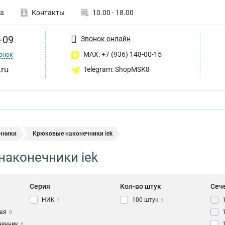
а
Контакты
10.00 - 18.00
-09
Звонок онлайн
MAX: +7 (936) 148-00-15
онок
ru
Telegram: ShopMSK8
чники
Крюковые наконечники iek
аконечники iek
Серия
Кол-во штук
Сеч
НИК
100 штук
1
1
ая
0
нечник
0