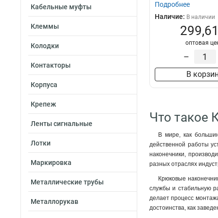
Подробнее
Кабельные муфты
Наличие:
В наличии
Клеммы
299,61
оптовая це
Колодки
–
Контакторы
В корзи
Корпуса
Крепеж
Что такое 
Ленты сигнальные
В мире, как больши
Лотки
действенной работы уст
наконечники, производи
Маркировка
разных отраслях индуст
Крюковые наконечник
Металлические трубы
службы и стабильную ра
делает процесс монтажа
Металлорукав
достоинства, как заведе