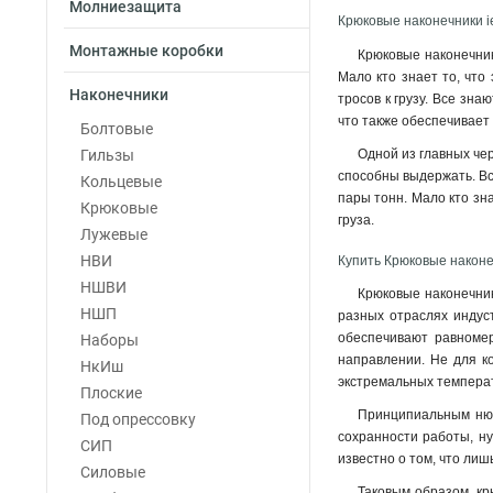
Молниезащита
Крюковые наконечники i
Монтажные коробки
Крюковые наконечни
Мало кто знает то, что
Наконечники
тросов к грузу. Все зна
что также обеспечивает
Болтовые
Гильзы
Одной из главных че
способны выдержать. Все
Кольцевые
пары тонн. Мало кто зн
Крюковые
груза
.
Лужевые
НВИ
Купить Крюковые наконе
НШВИ
Крюковые наконечник
НШП
разных отраслях индуст
обеспечивают равномер
Наборы
направлении. Не для ко
НкИш
экстремальных темпера
Плоские
Принципиальным нюан
Под опрессовку
сохранности работы, ну
СИП
известно о том, что лиш
Силовые
Таковым образом, к