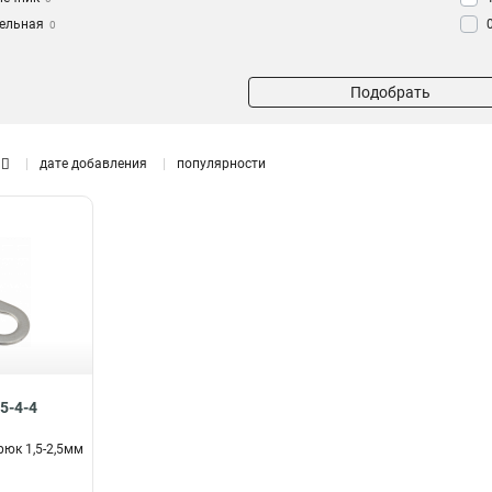
тельная
0
й
0
Подобрать
нечник
0
л
0
льный
дате добавления
популярности
им для
а
0
й
0
лемм
0
к
1
5-4-4
рюк 1,5-2,5мм