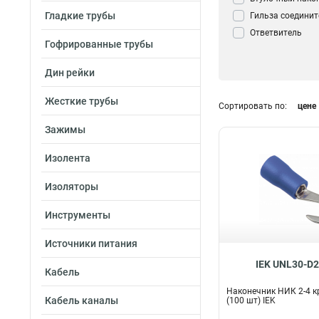
Гладкие трубы
Гильза соедини
Ответвитель
Гофрированные трубы
прокалывающи
Кабельный нако
Дин рейки
Зажим Крокоди
Сжим ответвите
Жесткие трубы
Сортировать по:
цене
(орех)
0
Контактный заж
Зажимы
трансформатор
Зажим анкерны
Изолента
Аксессуар для к
Изоляторы
Наконечник крю
Инструменты
Источники питания
IEK UNL30-D2
Кабель
Наконечник НИК 2-4 к
Кабель каналы
(100 шт) IEK