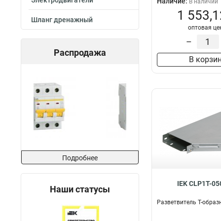
Электродвигатели
Наличие:
В наличии
1 553,1
Шланг дренажный
оптовая це
–
Распродажа
В корзи
Подробнее
IEK CLP1T-05
Наши статусы
Разветвитель Т-образ