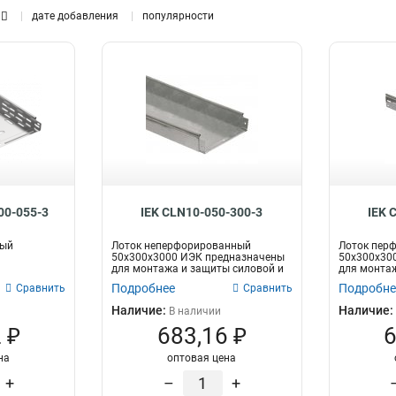
0,7
дате добавления
популярности
80
1
89
3,8
44
4,8
42
1,2
297
00-055-3
IEK CLN10-050-300-3
IEK 
ный
Лоток неперфорированный
Лоток пер
50х300х3000 ИЭК предназначены
50х300х30
для монтажа и защиты силовой и
для монтаж
слаботочно...
слаботочно
Подробнее
Подробне
Сравнить
Сравнить
Наличие:
Наличие:
В наличии
 ₽
683,16 ₽
6
на
оптовая цена
+
–
+