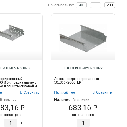
Показывать по:
40
100
200
CLP10-050-300-3
IEK CLN10-050-300-2
форированный
Лоток неперфорированный
00 ИЭК предназначены
50х300х2000 IEK
а и защиты силовой и
й...
е
Подробнее
Сравнить
Сравнить
Наличие:
В наличии
В наличии
83,16 ₽
683,16 ₽
оптовая цена
оптовая цена
–
+
–
+