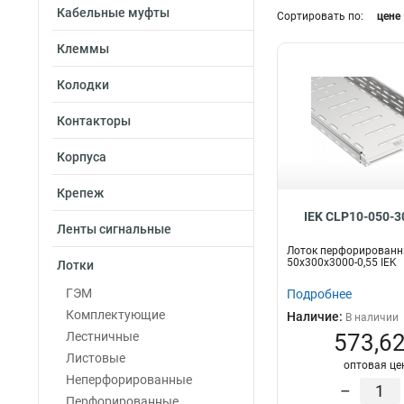
Кабельные муфты
50х300
Сортировать по:
цене
66
100х100
61
Клеммы
100х150
64
80x100
60
Колодки
80х150
59
Контакторы
80х200
58
80х300
57
Корпуса
80х400
53
80х500
44
Крепеж
80х600
36
IEK CLP10-050-3
Ленты сигнальные
100х200
64
Лоток перфорирован
100х300
60
50х300х3000-0,55 IEK
Лотки
100х400
55
ГЭМ
Подробнее
100х500
49
Комплектующие
Наличие:
В наличии
50х600
33
Лестничные
573,62
100х600
38
Листовые
оптовая це
Неперфорированные
–
Перфорированные