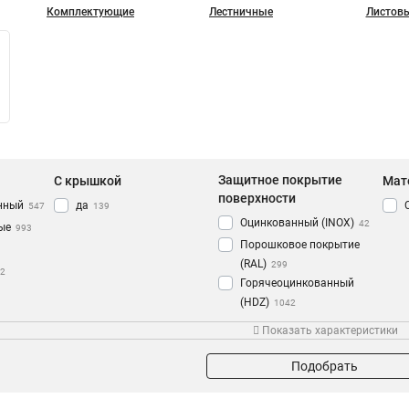
Комплектующие
Лестничные
Листов
Защитное покрытие
С крышкой
Мат
поверхности
нный
да
547
139
Оцинкованный (INOX)
42
ые
993
Порошковое покрытие
(RAL)
299
2
Горячеоцинкованный
(HDZ)
1042
Защитное покрытие
Показать характеристики
мм
Толщина (мм)
Назначение
поверхности
136
0,55
для прокладки кабелей
7
Подобрать
2573
0,8
990
1,5
308