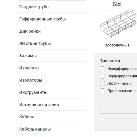
ГЭМ
Гладкие трубы
Гофрированные трубы
Дин рейки
Жесткие трубы
Проволочные
Зажимы
Тип лотка
Изолента
Неперфорирова
Перфорированн
Изоляторы
Лестничные
0
Проволочные
11
Инструменты
Источники питания
Размер короба, 
Кабель
50x50
68
50х150
66
Кабель каналы
50х200
68