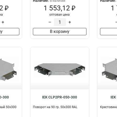
Наличие:
Наличие:
В наличии
2 ₽
1 553,12 ₽
1
на
оптовая цена
+
–
+
ну
В корзину
0-300
IEK CLP2PR-050-300
IEK
ный 50х300
Поворот на 90 гр. 50х300 RAL
Крестовин