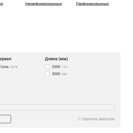
ые
Неперфорированные
Перфорированные
ериал
Длина (мм)
Сталь
2000
2578
174
3000
482
Сбросить фильтры