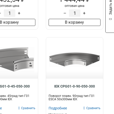
Задать вопрос
оптовая цена
оптовая цена
–
+
–
+
В корзину
В корзину
PG01-0-45-050-300
IEK CPG01-0-90-050-300
авн. 45град тип Г01
Поворот плавн. 90град тип Г01
00мм IEK
ESCA 50х300мм IEK
е
Подробнее
Сравнить
Сравнить