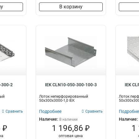
ну
В корзину
-300-2
IEK CLN10-050-300-100-3
IEK CL
ный
Лоток неперфорированный
Лоток пер
50х300х3000-1,0 IEK
50х300х300
Подробнее
Подробне
Сравнить
Сравнить
Наличие:
Наличие:
В наличии
 ₽
1 196,86 ₽
1
на
оптовая цена