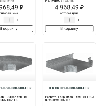
Наличие:
В наличии
В наличии
 968,49 ₽
4 968,49 ₽
оптовая цена
оптовая цена
–
+
–
+
В корзину
В корзину
1-0-90-080-500-HDZ
IEK CRT01-0-080-500-HDZ
авн. 90град тип Г01
Разветв. Т-обр. плавн. тип Г01 ESCA
00мм HDZ IEK
80х500мм HDZ IEK