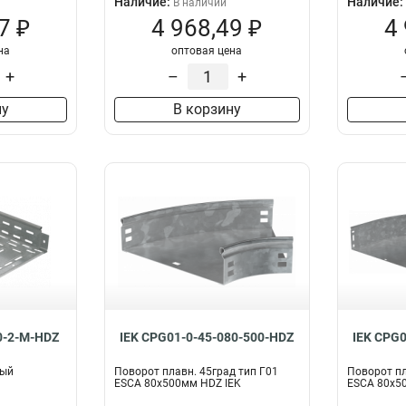
Наличие:
Наличие:
В наличии
7 ₽
4 968,49 ₽
4
на
оптовая цена
+
–
+
ну
В корзину
0-2-M-HDZ
IEK CPG01-0-45-080-500-HDZ
IEK CPG0
ный
Поворот плавн. 45град тип Г01
Поворот пл
ESCA 80х500мм HDZ IEK
ESCA 80х5