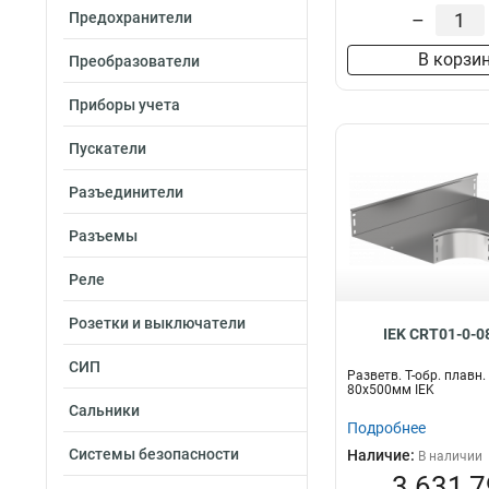
Предохранители
–
В корзи
Преобразователи
Приборы учета
Пускатели
Разъединители
Разъемы
Реле
Розетки и выключатели
IEK CRT01-0-0
СИП
Разветв. Т-обр. плавн
80х500мм IEK
Сальники
Подробнее
Системы безопасности
Наличие:
В наличии
3 631,7