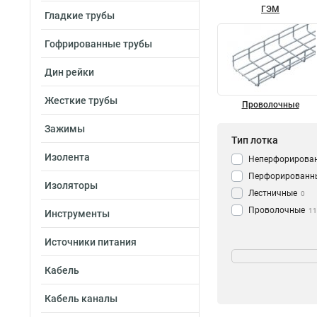
ГЭМ
Гладкие трубы
Гофрированные трубы
Дин рейки
Жесткие трубы
Проволочные
Зажимы
Тип лотка
Изолента
Неперфорирова
Перфорированн
Изоляторы
Лестничные
0
Проволочные
11
Инструменты
Источники питания
Размер короба, 
Кабель
50x50
68
50х150
66
Кабель каналы
50х200
68