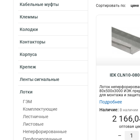
Кабельные муфты
50х300
Сортировать по:
цене
66
100х100
61
Клеммы
100х150
64
80x100
60
Колодки
80х150
59
Контакторы
80х200
58
80х300
57
Корпуса
80х400
53
80х500
44
Крепеж
80х600
36
IEK CLN10-080
Ленты сигнальные
100х200
64
Лоток неперфориров
100х300
60
80х500х3000 ИЭК пре
Лотки
для монтажа и защиты
100х400
55
слаботочно...
ГЭМ
Подробнее
100х500
49
Комплектующие
Наличие:
В наличии
50х600
33
Лестничные
2 166,0
100х600
38
Листовые
оптовая це
Неперфорированные
–
Перфорированные