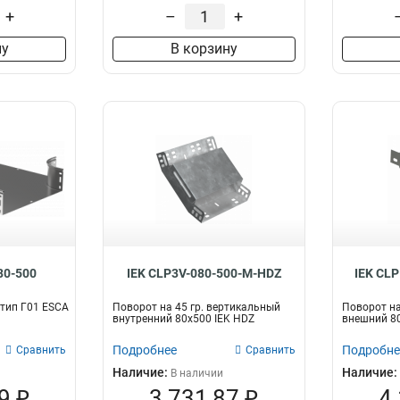
+
–
+
ну
В корзину
80-500
IEK CLP3V-080-500-M-HDZ
IEK CL
. тип Г01 ESCA
Поворот на 45 гр. вертикальный
Поворот на
внутренний 80х500 IEK HDZ
внешний 80
Подробнее
Подробне
Сравнить
Сравнить
Наличие:
Наличие:
В наличии
9 ₽
3 731,87 ₽
4