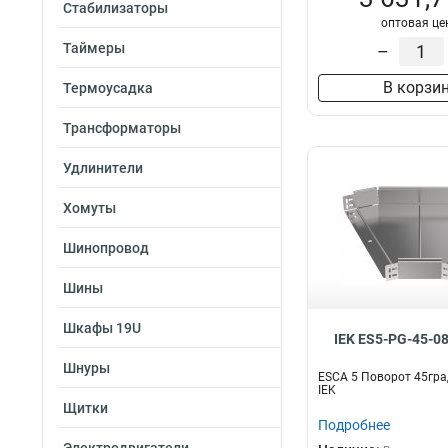
Стабилизаторы
оптовая це
Таймеры
–
В корзи
Термоусадка
Трансформаторы
Удлинители
Хомуты
Шинопровод
Шины
Шкафы 19U
IEK ES5-PG-45-0
Шнуры
ESCA 5 Поворот 45гра
IEK
Щитки
Подробнее