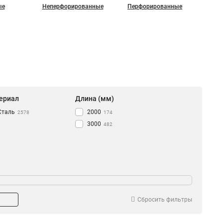
ые
Неперфорированные
Перфорированные
ериал
Длина (мм)
Сталь
2000
2578
174
3000
482
Сбросить фильтры