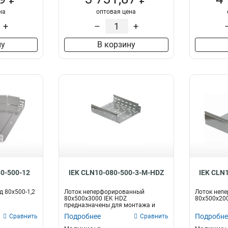
на
оптовая цена
+
–
+
ну
В корзину
80-500-12
IEK CLN10-080-500-3-M-HDZ
IEK CLN
д 80х500-1,2
Лоток неперфорированный
Лоток неп
80х500х3000 IEK HDZ
80х500х200
предназначены для монтажа и
защиты силовой и слабот...
Подробнее
Подробне
Сравнить
Сравнить