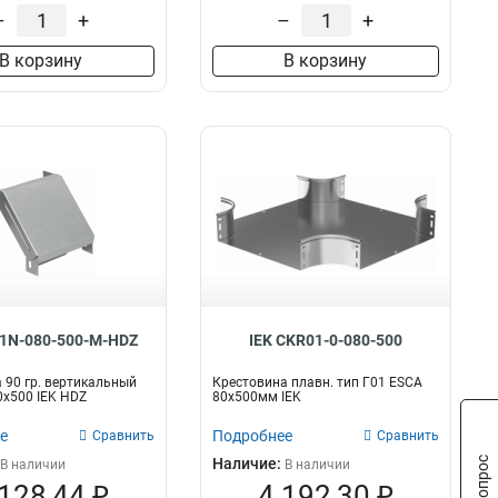
–
+
–
+
В корзину
В корзину
P1N-080-500-M-HDZ
IEK CKR01-0-080-500
 90 гр. вертикальный
Крестовина плавн. тип Г01 ESCA
х500 IEK HDZ
80х500мм IEK
е
Подробнее
Сравнить
Сравнить
Наличие:
В наличии
В наличии
 128,44 ₽
4 192,30 ₽