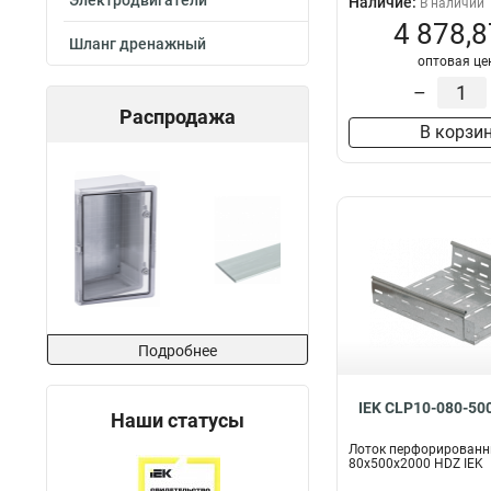
Электродвигатели
Наличие:
В наличии
4 878,8
Шланг дренажный
оптовая це
–
Распродажа
В корзи
Подробнее
IEK CLP10-080-50
Наши статусы
Лоток перфорирован
80х500х2000 HDZ IEK