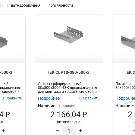
0,7
дате добавления
популярности
80
1
89
3,8
44
4,8
42
1,2
297
-500-3
IEK CLP10-080-500-3
IEK 
анный
Лоток перфорированный
Лоток неп
дназначены
80х500х3000 ИЭК предназначены
80х500х200
 силовой и
для монтажа и защиты силовой и
слаботочной...
Подробнее
Подробне
Сравнить
Сравнить
Наличие:
Наличие:
В наличии
4 ₽
2 166,04 ₽
2
на
оптовая цена
+
–
+