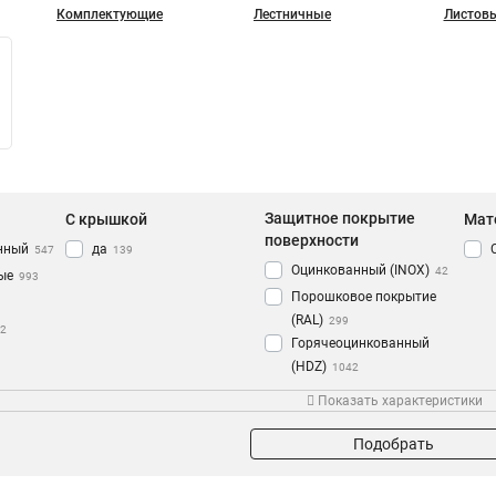
Комплектующие
Лестничные
Листов
Защитное покрытие
С крышкой
Мат
поверхности
нный
да
547
139
Оцинкованный (INOX)
42
ые
993
Порошковое покрытие
(RAL)
299
2
Горячеоцинкованный
(HDZ)
1042
Защитное покрытие
Показать характеристики
мм
Толщина (мм)
Назначение
поверхности
136
0,55
для прокладки кабелей
7
Подобрать
2573
0,8
990
1,5
308