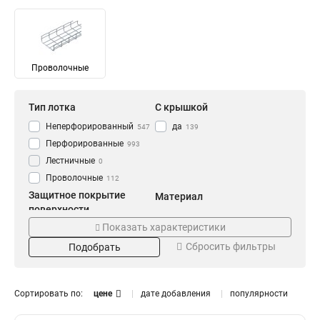
Проволочные
Тип лотка
С крышкой
Неперфорированный
да
547
139
Перфорированные
993
Лестничные
0
Проволочные
112
Защитное покрытие
Материал
поверхности
Сталь
2578
Показать характеристики
Оцинкованный (INOX)
42
Сбросить фильтры
Порошковое покрытие
Подобрать
(RAL)
299
Горячеоцинкованный
(HDZ)
1042
Сортировать по:
цене
дате добавления
популярности
Защитное покрытие
Длина (мм)
Размер короба, мм