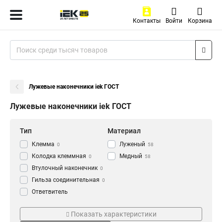
Контакты
Войти
Корзина
Лужевые наконечники iek ГОСТ
Лужевые наконечники iek ГОСТ
Тип
Материал
Клемма
Луженый
0
58
Колодка клеммная
Медный
0
58
Втулочный наконечник
0
Гильза соединительная
0
Ответвитель
прокалывающий
0
Серия
ГОСТ стандарт
Кабельный наконечник
Показать характеристики
0
НВИ-т
ГОСТ
0
58