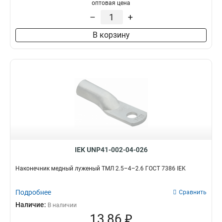
50–10–11мм
1
оптовая цена
НBИ2-6
1
50–8–11мм
1
–
+
35–12–10мм
1
В корзину
35–12–9мм
1
35–10–10мм
1
35–10–9мм
1
35–8–10мм
1
35–8–9мм
1
25–10–8мм
1
25–10–7мм
1
25–8–8мм
1
25–8–7мм
1
25–6–8мм
1
IEK UNP41-002-04-026
25–6–7мм
1
16–8–6мм
Наконечник медный луженый ТМЛ 2.5–4–2.6 ГОСТ 7386 IEK
1
16–6–6мм
1
Подробнее
10–8–5мм
Сравнить
1
10–6–5мм
Наличие:
1
В наличии
13,86 ₽
10–5–5мм
1