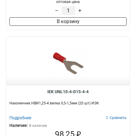
50–10–11мм
1
оптовая цена
НBИ2-6
1
50–8–11мм
1
–
+
35–12–10мм
1
В корзину
35–12–9мм
1
35–10–10мм
1
35–10–9мм
1
35–8–10мм
1
35–8–9мм
1
25–10–8мм
1
25–10–7мм
1
25–8–8мм
1
25–8–7мм
1
25–6–8мм
1
IEK UNL10-4-D15-4-4
25–6–7мм
1
16–8–6мм
Наконечник НBИ1,25-4 вилка 0,5-1,5мм (20 шт) ИЭК
1
16–6–6мм
1
Подробнее
10–8–5мм
Сравнить
1
10–6–5мм
Наличие:
1
В наличии
98,25 ₽
10–5–5мм
1