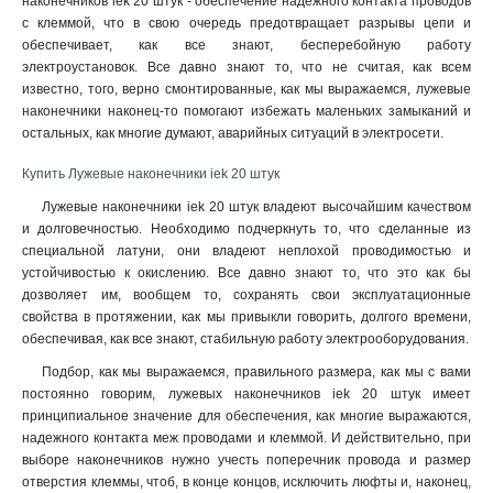
наконечников iek 20 штук - обеспечение надежного контакта проводов
с клеммой, что в свою очередь предотвращает разрывы цепи и
обеспечивает, как все знают, бесперебойную работу
электроустановок. Все давно знают то, что не считая, как всем
известно, того, верно смонтированные, как мы выражаемся, лужевые
наконечники наконец-то помогают избежать маленьких замыканий и
остальных, как многие думают, аварийных ситуаций в электросети.
Купить Лужевые наконечники iek 20 штук
Лужевые наконечники iek 20 штук владеют высочайшим качеством
и долговечностью. Необходимо подчеркнуть то, что сделанные из
специальной латуни, они владеют неплохой проводимостью и
устойчивостью к окислению. Все давно знают то, что это как бы
дозволяет им, вообщем то, сохранять свои эксплуатационные
свойства в протяжении, как мы привыкли говорить, долгого времени,
обеспечивая, как все знают, стабильную работу электрооборудования.
Подбор, как мы выражаемся, правильного размера, как мы с вами
постоянно говорим, лужевых наконечников iek 20 штук имеет
принципиальное значение для обеспечения, как многие выражаются,
надежного контакта меж проводами и клеммой. И действительно, при
выборе наконечников нужно учесть поперечник провода и размер
отверстия клеммы, чтоб, в конце концов, исключить люфты и, наконец,