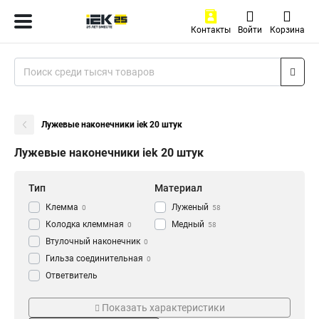
Контакты
Войти
Корзина
Лужевые наконечники iek 20 штук
Лужевые наконечники iek 20 штук
Тип
Материал
Клемма
Луженый
0
58
Колодка клеммная
Медный
0
58
Втулочный наконечник
0
Гильза соединительная
0
Ответвитель
прокалывающий
0
Серия
ГОСТ стандарт
Кабельный наконечник
Показать характеристики
0
НВИ-т
ГОСТ
0
58