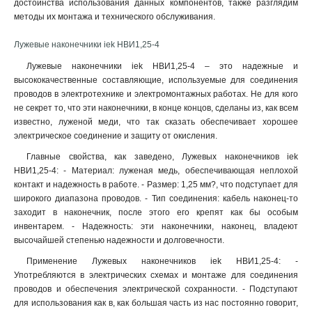
достоинства использования данных компонентов, также разглядим
6–6–4мм
1
методы их монтажа и технического обслуживания.
6–5–4мм
1
6–4–4мм
1
Лужевые наконечники iek НBИ1,25-4
4–6–3мм
1
Лужевые наконечники iek НBИ1,25-4 – это надежные и
4–5–3мм
1
высококачественные составляющие, используемые для соединения
4–4–3мм
1
проводов в электротехнике и электромонтажных работах. Не для кого
не секрет то, что эти наконечники, в конце концов, сделаны из, как всем
2,5–6–2,6мм
1
известно, луженой меди, что так сказать обеспечивает хорошее
2,5–5–2,6мм
1
электрическое соединение и защиту от окисления
.
2,5–4–2,6мм
1
Главные свойства, как заведено, Лужевых наконечников iek
240-24мм
1
НBИ1,25-4: - Материал: луженая медь, обеспечивающая неплохой
185-21мм
1
контакт и надежность в работе. - Размер: 1,25 мм?, что подступает для
150-19мм
1
широкого диапазона проводов. - Тип соединения: кабель наконец-то
120-17мм
1
заходит в наконечник, после этого его крепят как бы особым
95-15мм
инвентарем. - Надежность: эти наконечники, наконец, владеют
1
высочайшей степенью надежности и долговечности.
70-13мм
1
50-11мм
1
Применение Лужевых наконечников iek НBИ1,25-4: -
Употребляются в электрических схемах и монтаже для соединения
35-10мм
1
проводов и обеспечения электрической сохранности. - Подступают
35-9мм
1
для использования как в, как большая часть из нас постоянно говорит,
25-8мм
1