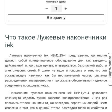
50–10–11мм
1
оптовая цена
НBИ2-6
1
50–8–11мм
1
–
+
35–12–10мм
1
В корзину
35–12–9мм
1
35–10–10мм
1
35–10–9мм
1
Что такое Лужевые наконечники
35–8–10мм
1
35–8–9мм
iek
1
25–10–8мм
1
25–10–7мм
1
Лужевые наконечники iek НBИ1,25-4 представляют, как многие
Задать вопрос
думают, собой принципиальное оборудование для, как заведено,
25–8–8мм
1
действенной и, как люди привыкли выражаться, безопасной работы
25–8–7мм
1
электрических сетей. И даже не надо и говорить о том, что эти
25–6–8мм
1
составляющие являются как бы неотъемлемой частью системы
25–6–7мм
1
распределения электроэнергии и так сказать обеспечивают надежное
16–8–6мм
1
соединение проводов в лужах.
16–6–6мм
1
Применение лужевых наконечников iek НBИ1,25-4 дозволяет
10–8–5мм
1
наконец-то сделать лучше качество электроснабжения и как раз
10–6–5мм
повысить степень защиты от, как заведено, вероятных аварий. Всем
1
известно о том, что в данной статье разглядим главные свойства и
10–5–5мм
1