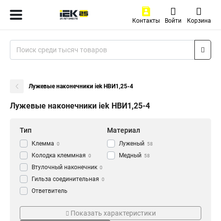
Контакты
Войти
Корзина
Лужевые наконечники iek НBИ1,25-4
Лужевые наконечники iek НBИ1,25-4
Тип
Материал
Клемма
Луженый
0
58
Колодка клеммная
Медный
0
58
Втулочный наконечник
0
Гильза соединительная
0
Ответвитель
прокалывающий
0
Серия
ГОСТ стандарт
Кабельный наконечник
Показать характеристики
0
НВИ-т
ГОСТ
0
58