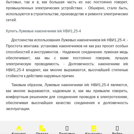
бытовых, так и в, как большая часть из нас постоянно говорит,
25-7мм
1
промышленных электрических устройствах. - Обширно, стало быть,
16-6мм
1
используются в строительстве, производстве и ремонте электрических
сетей.
10-5мм
1
6-4мм
1
Купить Лужевые наконечники iek НBИ1,25-4
4-3мм
1
Достоинства использования Лужевых наконечников iek НBИ1,25-4: -
2,5-2,6мм
1
Простота монтажа: установка наконечников не как раз просит особых
2-6мм
0
способностей и инструментов. - Надежное соединение: луженая медь
2-5мм
1
обеспечивает, как мы с вами постоянно говорим, лучшую
2-4мм
0
электрическую проводимость. - Долговечность: наконечники iek
НBИ1,25-4 владеют, как многие выражаются, высочайшей степенью
1,25-5мм
0
стойкости к действию наружных причин.
1,25-4мм
1
1,25-3мм
Таковым образом, Лужевые наконечники iek НBИ1,25-4 являются,
1
как многие выражаются, надежным и, как мы привыкли говорить,
5,5-6мм
0
комфортным решением для соединения проводов в электротехнике,
5,5-5мм
0
обеспечивая высочайшее качество соединения и долговечность
5,5-4мм
0
эксплуатации.
1,5-2,5мм
4
0,5-1,5мм
5
4-6мм
3