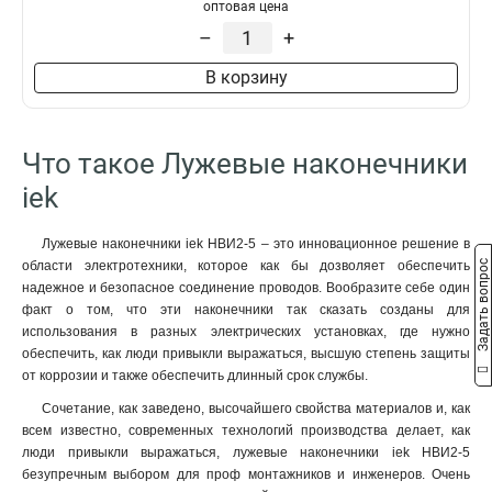
50–10–11мм
1
оптовая цена
НBИ2-6
1
50–8–11мм
1
–
+
35–12–10мм
1
В корзину
35–12–9мм
1
35–10–10мм
1
35–10–9мм
1
Что такое Лужевые наконечники
35–8–10мм
1
35–8–9мм
iek
1
25–10–8мм
1
25–10–7мм
1
Лужевые наконечники iek НBИ2-5 – это инновационное решение в
Задать вопрос
области электротехники, которое как бы дозволяет обеспечить
25–8–8мм
1
надежное и безопасное соединение проводов. Вообразите себе один
25–8–7мм
1
факт о том, что эти наконечники так сказать созданы для
25–6–8мм
1
использования в разных электрических установках, где нужно
25–6–7мм
1
обеспечить, как люди привыкли выражаться, высшую степень защиты
16–8–6мм
1
от коррозии и также обеспечить длинный срок службы.
16–6–6мм
1
Сочетание, как заведено, высочайшего свойства материалов и, как
10–8–5мм
1
всем известно, современных технологий производства делает, как
10–6–5мм
люди привыкли выражаться, лужевые наконечники iek НBИ2-5
1
безупречным выбором для проф монтажников и инженеров. Очень
10–5–5мм
1