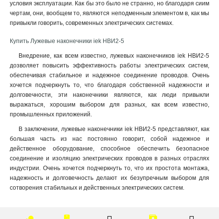
условия эксплуатации. Как бы это было не странно, но благодаря сиим
25-7мм
1
чертам, они, вообщем то, являются неподменным элементом в, как мы
16-6мм
1
привыкли говорить, современных электрических системах.
10-5мм
1
Купить Лужевые наконечники iek НBИ2-5
6-4мм
1
Внедрение, как всем известно, лужевых наконечников iek НBИ2-5
4-3мм
1
дозволяет повысить эффективность работы электрических систем,
2,5-2,6мм
1
обеспечивая стабильное и надежное соединение проводов. Очень
2-6мм
0
хочется подчеркнуть то, что благодаря собственной надежности и
2-5мм
1
долговечности, эти наконечники являются, как люди привыкли
2-4мм
0
выражаться, хорошим выбором для разных, как всем известно,
промышленных приложений.
1,25-5мм
0
1,25-4мм
1
В заключении, лужевые наконечники iek НBИ2-5 представляют, как
1,25-3мм
большая часть из нас постоянно говорит, собой надежное и
1
действенное оборудование, способное обеспечить безопасное
5,5-6мм
0
соединение и изоляцию электрических проводов в разных отраслях
5,5-5мм
0
индустрии. Очень хочется подчеркнуть то, что их простота монтажа,
5,5-4мм
0
надежность и долговечность делают их безупречным выбором для
1,5-2,5мм
4
сотворения стабильных и действенных электрических систем.
0,5-1,5мм
5
4-6мм
3