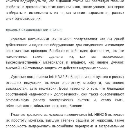
хочется подчеркнуть то, что в данной статье мы разглядим главные
6–6–4мм
1
свойства и достоинства этих наконечников, также узнаем, как верно
6–5–4мм
1
выбирать и использовать их в, как многие выражаются, разных
6–4–4мм
1
электрических цепях.
4–6–3мм
1
Лужевые наконечники iek НBИ2-5
4–5–3мм
1
4–4–3мм
1
Лужевые наконечники iek НBИ2-5 представляют как бы собой
действенное и надежное оборудование для соединения и изоляции
2,5–6–2,6мм
1
электрических проводов. Вообразите себе один факт о том, что эти
2,5–5–2,6мм
1
наконечники также сделаны из, как мы выражаемся,
2,5–4–2,6мм
1
высококачественных материалов и владеют, как многие думают,
240-24мм
1
высочайшей степенью защиты от действия наружных причин.
185-21мм
1
Лужевые наконечники iek НBИ2-5 обширно используются в разных
150-19мм
1
отраслях индустрии, включая энергетику, стройку и, как многие
120-17мм
1
выражаются, авто индустрия. Всем известно о том, что благодаря
95-15мм
собственной надежности и долговечности, они также обеспечивают
1
эффективную работу электрических систем и, стало быть,
70-13мм
1
обеспечивают стабильное электроснабжение
.
50-11мм
1
Главные достоинства лужевых наконечников iek НBИ2-5 включают
35-10мм
1
их простоту монтажа, высшую степень защиты от коррозии, также
35-9мм
1
способность выдерживать высочайшие перегрузки и экстремальные
25-8мм
1