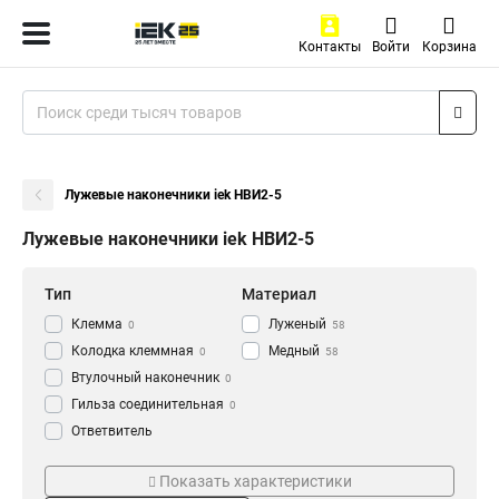
Контакты
Войти
Корзина
Лужевые наконечники iek НBИ2-5
Лужевые наконечники iek НBИ2-5
Тип
Материал
Клемма
Луженый
0
58
Колодка клеммная
Медный
0
58
Втулочный наконечник
0
Гильза соединительная
0
Ответвитель
прокалывающий
0
Серия
ГОСТ стандарт
Кабельный наконечник
Показать характеристики
0
НВИ-т
ГОСТ
0
58