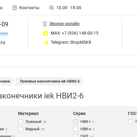
а
Контакты
10.00 - 18.00
-09
Звонок онлайн
MAX: +7 (936) 148-00-15
онок
ru
Telegram: ShopMSK8
чники
Лужевые наконечники iek НBИ2-6
конечники iek НBИ2-6
Материал
Серия
ГОС
Луженый
НВИ-т
58
0
ая
Медный
НВИ-н
0
58
3
нечник
ГМЛ
0
16