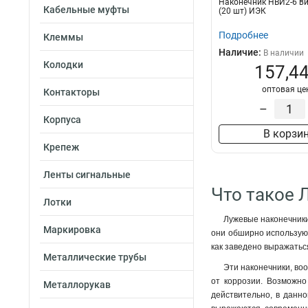
Наконечник НBИ2-6 ви
50–8–11мм
1
Кабельные муфты
(20 шт) ИЭК
35–12–10мм
1
Подробнее
Клеммы
35–12–9мм
1
Наличие:
В наличии
35–10–10мм
1
Колодки
157,44
35–10–9мм
1
оптовая це
35–8–10мм
1
Контакторы
35–8–9мм
–
1
Корпуса
25–10–8мм
1
В корзи
25–10–7мм
1
Крепеж
25–8–8мм
1
25–8–7мм
1
Ленты сигнальные
25–6–8мм
Что такое 
1
Лотки
25–6–7мм
1
Лужевые наконечники
16–8–6мм
1
Маркировка
они обширно используют
16–6–6мм
1
как заведено выражаться
10–8–5мм
1
Металлические трубы
Эти наконечники, во
10–6–5мм
1
от коррозии. Возможно
Металлорукав
10–5–5мм
1
действительно, в данн
6–6–4мм
1