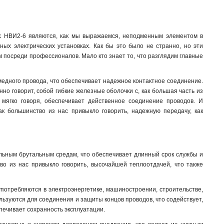
ek НBИ2-6 являются, как мы выражаемся, неподменным элементом в
ых электрических установках. Как бы это было не странно, но эти
 посреди профессионалов. Мало кто знает то, что разглядим главные
медного провода, что обеспечивает надежное контактное соединение.
нно говорит, собой гибкие железные оболочки с, как большая часть из
, мягко говоря, обеспечивает действенное соединение проводов. И
ак большинство из нас привыкло говорить, надежную передачу, как
альным брутальным средам, что обеспечивает длинный срок службы и
тво из нас привыкло говорить, высочайшей теплоотдачей, что также
потребляются в электроэнергетике, машиностроении, строительстве,
льзуются для соединения и защиты концов проводов, что содействует,
спечивает сохранность эксплуатации.