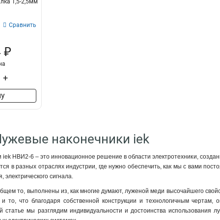
лка 1,5-2,5мм
Сравнить
 ₽
на
+
ну
Лужевые наконечники iek
 iek НBИ2-6 – это инновационное решение в области электротехники, создан
ся в разных отраслях индустрии, где нужно обеспечить, как мы с вами пост
, электрического сигнала.
общем то, выполнены из, как многие думают, луженой меди высочайшего свойс
 и то, что благодаря собственной конструкции и технологичным чертам,
ой статье мы разглядим индивидуальности и достоинства использования лу