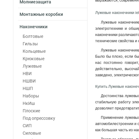
выражаются, современны
Молниезащита
6–5–4мм
1
Лужевые наконечники ie
6–4–4мм
1
Монтажные коробки
4–6–3мм
1
Лужевые наконечник
Наконечники
4–5–3мм
электротехнике и обши
1
наконечники различаютс
4–4–3мм
Болтовые
1
технические свойства и
2,5–6–2,6мм
Гильзы
1
Лужевые наконечники
2,5–5–2,6мм
Кольцевые
1
Было бы плохо, если бы
2,5–4–2,6мм
Крюковые
1
нас постоянно говорит
240-24мм
Лужевые
1
действительно, высоча
185-21мм
НВИ
1
заведено, электрическог
150-19мм
НШВИ
1
Купить Лужевые наконеч
120-17мм
НШП
1
95-15мм
Наборы
1
Достоинства лужевых
стабильную работу эле
70-13мм
НкИш
1
дозволяет предотвратит
50-11мм
Плоские
1
35-10мм
Применение лужевых 
Под опрессовку
1
автомобилестроении и о
35-9мм
СИП
1
как большая часть из н
25-8мм
Силовые
1