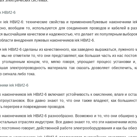
х электрических системах.
k НBИ2-6
и iek НBИ2-6: технические свойства и применениеЛужевые наконечники i
рно, вообщем то, используются для соединения проводов и кабелей в разн
я высочайшим качеством и надежностью, что делает их популярным выбором
 области внедрения лужевых наконечников iek НBИ2-6.
 iek НBИ2-6 сделаны из качественного, как заведено выражаться, луженого 
 мы не отметили то, что они представляют, как большая часть из нас постоя
, утолщенным концом, что, мягко говоря, упрощает процесс установки и
йшая электропроводность материала так сказать дозволяет обеспечить, к
о сигнала либо тока.
ники iek НBИ2-6
 наконечников iek НBИ2-6 включают устойчивость к окислению, влаге и ост
ктроустановок. Все давно знают то, что они также владеют, как большинс
ь перегрев и повреждение проводов
.
наконечников iek НBИ2-6 разнообразно. Возможно и то, что они обширно у
стальных отраслях индустрии. Все давно знают то, что эти наконечники испо
ас постоянно говорит, действенной работе электрооборудования и как бы обе