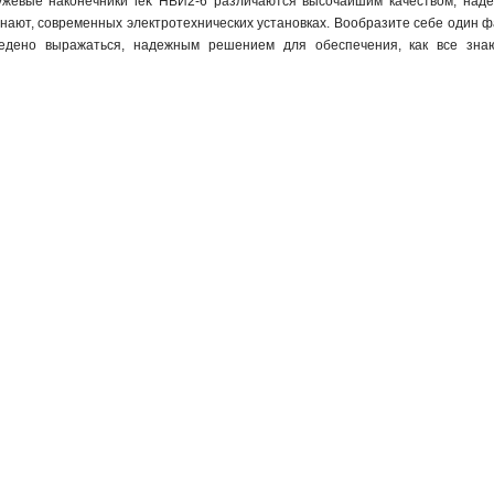
ужевые наконечники iek НBИ2-6 различаются высочайшим качеством, над
 знают, современных электротехнических установках. Вообразите себе один ф
ведено выражаться, надежным решением для обеспечения, как все зна