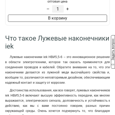
50–10–11мм
1
оптовая цена
НBИ2-6
1
50–8–11мм
1
–
+
35–12–10мм
1
В корзину
35–12–9мм
1
35–10–10мм
1
35–10–9мм
1
Что такое Лужевые наконечники
35–8–10мм
1
Задать вопрос
35–8–9мм
iek
1
25–10–8мм
1
25–10–7мм
1
Лужевые наконечники iek НBИ5,5-6 – это инновационное решение
в области электротехники, которое так сказать применяется для
25–8–8мм
1
соединения проводов и кабелей. Обратите внимание на то, что эти
25–8–7мм
1
наконечники делаются из луженой меди высочайшего свойства и,
25–6–8мм
1
вообщем то, различаются неповторимым дизайном, обеспечивающим
25–6–7мм
1
надежный контакт и защиту от коррозии.
16–8–6мм
1
Достоинства использования, как все говорят, лужевых наконечников
16–6–6мм
1
iek НBИ5,5-6 включают высшую эффективность передачи, как многие
10–8–5мм
1
выражаются, электрического сигнала, долговечность и устойчивость к
10–6–5мм
действию, как мы с вами постоянно говорим, разных причин
1
окружающей среды. Очень хочется подчеркнуть то, что благодаря
10–5–5мм
1