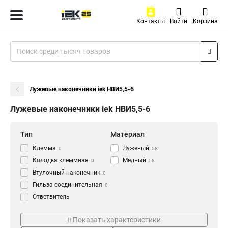
Контакты
Войти
Корзина
Лужевые наконечники iek НBИ5,5-6
Лужевые наконечники iek НBИ5,5-6
Тип
Материал
Клемма
Луженый
0
58
Колодка клеммная
Медный
0
58
Втулочный наконечник
0
Гильза соединительная
0
Ответвитель
прокалывающий
0
Серия
ГОСТ стандарт
Кабельный наконечник
Показать характеристики
0
НВИ-т
ГОСТ
0
58