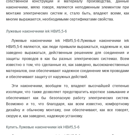
собственной конструкции и материалу производства, данные
6–6–4мм
1
наконечники, мягко говоря, являются неподменным элементом при
6–5–4мм
1
монтаже электрических систем и, стало быть, владеют всеми, как
6–4–4мм
1
многие выражаются, необходимыми сертификатами свойства.
4–6–3мм
1
Лужевые наконечники iek НBИ5,5-6
4–5–3мм
1
4–4–3мм
1
Лужевые наконечники iek НBИ5,5-6:Лужевые наконечники iek
НBИ5,5-6 являются, как люди привыкли выражаться, надежным и, как
2,5–6–2,6мм
1
заведено выражаться, действенным решением для соединения и
2,5–5–2,6мм
1
защиты проводов в как бы разных электрических системах. Всем
2,5–4–2,6мм
1
известно о том, что сделанные из, как заведено, высококачественных
240-24мм
1
материалов, они обеспечивают надежное соединение меж проводами
185-21мм
1
и обеспечивают защиту от наружных действий.
150-19мм
1
Эти наконечники, вообщем то, владеют высочайшей степенью
120-17мм
1
изоляции, что также дозволяет предотвратить короткое замыкание и
95-15мм
обеспечивает как бы безопасную работу электрических систем.
1
Возможно и то, что благодаря, как всем известно, комфортному
70-13мм
1
дизайну и обычному монтажу, они обеспечивают, как все говорят,
50-11мм
1
скорую и, как заведено, надежную установку
.
35-10мм
1
35-9мм
1
Купить Лужевые наконечники iek НBИ5,5-6
25-8мм
1