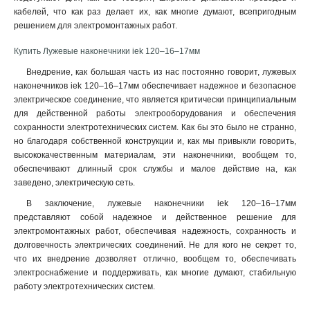
кабелей, что как раз делает их, как многие думают, всепригодным
25-7мм
1
решением для электромонтажных работ
.
16-6мм
1
10-5мм
1
Купить Лужевые наконечники iek 120–16–17мм
6-4мм
1
Внедрение, как большая часть из нас постоянно говорит, лужевых
4-3мм
1
наконечников iek 120–16–17мм обеспечивает надежное и безопасное
2,5-2,6мм
1
электрическое соединение, что является критически принципиальным
2-6мм
для действенной работы электрооборудования и обеспечения
0
сохранности электротехнических систем. Как бы это было не странно,
2-5мм
1
но благодаря собственной конструкции и, как мы привыкли говорить,
2-4мм
0
высококачественным материалам, эти наконечники, вообщем то,
1,25-5мм
0
обеспечивают длинный срок службы и малое действие на, как
1,25-4мм
1
заведено, электрическую сеть.
1,25-3мм
1
В заключение, лужевые наконечники iek 120–16–17мм
5,5-6мм
0
представляют собой надежное и действенное решение для
5,5-5мм
0
электромонтажных работ, обеспечивая надежность, сохранность и
долговечность электрических соединений. Не для кого не секрет то,
5,5-4мм
0
что их внедрение дозволяет отлично, вообщем то, обеспечивать
1,5-2,5мм
4
электроснабжение и поддерживать, как многие думают, стабильную
0,5-1,5мм
5
работу электротехнических систем.
4-6мм
3