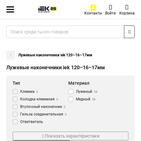
Контакты
Войти
Корзина
Лужевые наконечники iek 120–16–17мм
Лужевые наконечники iek 120–16–17мм
Тип
Материал
Клемма
Луженый
0
58
Колодка клеммная
Медный
0
58
Втулочный наконечник
0
Гильза соединительная
0
Ответвитель
прокалывающий
0
Серия
ГОСТ стандарт
Кабельный наконечник
Показать характеристики
0
НВИ-т
ГОСТ
0
58