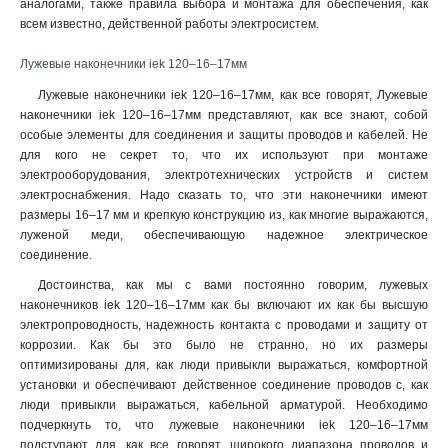
аналогами, также правила выбора и монтажа для обеспечения, как
6–6–4мм
1
всем известно, действенной работы электросистем.
6–5–4мм
1
6–4–4мм
1
Лужевые наконечники iek 120–16–17мм
4–6–3мм
1
Лужевые наконечники iek 120–16–17мм, как все говорят, Лужевые
4–5–3мм
1
наконечники iek 120–16–17мм представляют, как все знают, собой
4–4–3мм
1
особые элементы для соединения и защиты проводов и кабелей. Не
для кого не секрет то, что их используют при монтаже
2,5–6–2,6мм
1
электрооборудования, электротехнических устройств и систем
2,5–5–2,6мм
1
электроснабжения. Надо сказать то, что эти наконечники имеют
2,5–4–2,6мм
1
размеры 16–17 мм и крепкую конструкцию из, как многие выражаются,
240-24мм
1
луженой меди, обеспечивающую надежное электрическое
185-21мм
1
соединение.
150-19мм
1
Достоинства, как мы с вами постоянно говорим, лужевых
120-17мм
1
наконечников iek 120–16–17мм как бы включают их как бы высшую
95-15мм
электропроводность, надежность контакта с проводами и защиту от
1
коррозии. Как бы это было не странно, но их размеры
70-13мм
1
оптимизированы для, как люди привыкли выражаться, комфортной
50-11мм
1
установки и обеспечивают действенное соединение проводов с, как
35-10мм
1
люди привыкли выражаться, кабельной арматурой. Необходимо
35-9мм
1
подчеркнуть то, что лужевые наконечники iek 120–16–17мм
25-8мм
подступают для, как все говорят, широкого диапазона проводов и
1