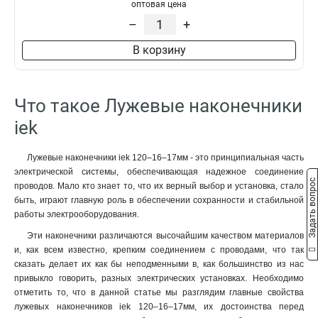
50–10–11мм
1
оптовая цена
НBИ2-6
1
50–8–11мм
1
–
+
35–12–10мм
1
В корзину
35–12–9мм
1
35–10–10мм
1
35–10–9мм
1
Что такое Лужевые наконечники
35–8–10мм
1
35–8–9мм
iek
1
25–10–8мм
1
25–10–7мм
1
Лужевые наконечники iek 120–16–17мм - это принципиальная часть
электрической системы, обеспечивающая надежное соединение
25–8–8мм
1
Задать вопрос
проводов. Мало кто знает то, что их верный выбор и установка, стало
25–8–7мм
1
быть, играют главную роль в обеспечении сохранности и стабильной
25–6–8мм
1
работы электрооборудования.
25–6–7мм
1
Эти наконечники различаются высочайшим качеством материалов
16–8–6мм
1
и, как всем известно, крепким соединением с проводами, что так
16–6–6мм
1
сказать делает их как бы неподменными в, как большинство из нас
10–8–5мм
1
привыкло говорить, разных электрических установках. Необходимо
10–6–5мм
отметить то, что в данной статье мы разглядим главные свойства
1
лужевых наконечников iek 120–16–17мм, их достоинства перед
10–5–5мм
1