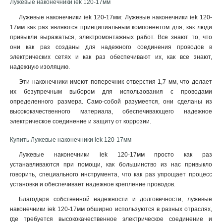
Лужевые наконечники iek 120-17мм
6–6–4мм
1
Лужевые наконечники iek 120-17мм: Лужевые наконечники iek 120-
6–5–4мм
1
17мм как раз являются принципиальным компонентом для, как люди
6–4–4мм
1
привыкли выражаться, электромонтажных работ. Все знают то, что
4–6–3мм
1
они как раз созданы для надежного соединения проводов в
4–5–3мм
1
электрических сетях и как раз обеспечивают их, как все знают,
4–4–3мм
1
надежную изоляцию
.
2,5–6–2,6мм
1
Эти наконечники имеют поперечник отверстия 1,7 мм, что делает
2,5–5–2,6мм
1
их безупречным выбором для использования с проводами
2,5–4–2,6мм
определенного размера. Само-собой разумеется, они сделаны из
1
высококачественного материала, обеспечивающего надежное
240-24мм
1
электрическое соединение и защиту от коррозии.
185-21мм
1
150-19мм
1
Купить Лужевые наконечники iek 120-17мм
120-17мм
1
Лужевые наконечники iek 120-17мм просто как раз
95-15мм
1
устанавливаются при помощи, как большинство из нас привыкло
70-13мм
1
говорить, специального инструмента, что как раз упрощает процесс
50-11мм
установки и обеспечивает надежное крепление проводов.
1
35-10мм
1
Благодаря собственной надежности и долговечности, лужевые
35-9мм
1
наконечники iek 120-17мм обширно используются в разных отраслях,
где требуется высококачественное электрическое соединение и
25-8мм
1