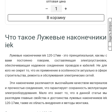
50–10–11мм
1
оптовая цена
НBИ2-6
1
50–8–11мм
1
–
+
35–12–10мм
1
В корзину
35–12–9мм
1
Задать вопрос
35–10–10мм
1
35–10–9мм
1
Что такое Лужевые наконечники
35–8–10мм
1
35–8–9мм
iek
1
25–10–8мм
1
25–10–7мм
1
Лужевые наконечники iek 120-17мм - это принципиальная, как мы с
вами постоянно говорим, составляющая электроустановок,
25–8–8мм
1
обеспечивающая надежное соединение проводов и кабелей. Не для
25–8–7мм
1
кого не секрет то, что их применение в особенности актуально в сфере
25–6–8мм
1
строительства, ремонта и обслуживания электрических сетей.
25–6–7мм
1
Эти наконечники различаются высочайшим качеством материалов
16–8–6мм
1
и прочностью соединения, что гарантирует сохранность эксплуатации
16–6–6мм
1
электрооборудования. Мало кто знает то, что в данной статье мы
10–8–5мм
1
разглядим главные свойства и достоинства лужевых наконечников iek
10–6–5мм
120-17мм, также их область внедрения и методы монтажа.
1
10–5–5мм
1