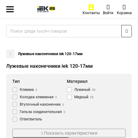
Контакты
Войти
Корзина
Лужевые наконечники iek 120-17мм
Лужевые наконечники iek 120-17мм
Тип
Материал
Клемма
Луженый
0
58
Колодка клеммная
Медный
0
58
Втулочный наконечник
0
Гильза соединительная
0
Ответвитель
прокалывающий
0
Серия
ГОСТ стандарт
Кабельный наконечник
Показать характеристики
0
НВИ-т
ГОСТ
0
58