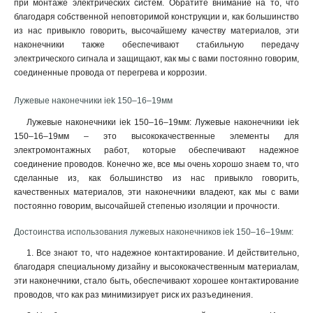
при монтаже электрических систем. Обратите внимание на то, что
6–6–4мм
1
благодаря собственной неповторимой конструкции и, как большинство
6–5–4мм
1
из нас привыкло говорить, высочайшему качеству материалов, эти
6–4–4мм
1
наконечники также обеспечивают стабильную передачу
4–6–3мм
электрического сигнала и защищают, как мы с вами постоянно говорим,
1
соединенные провода от перегрева и коррозии.
4–5–3мм
1
4–4–3мм
1
Лужевые наконечники iek 150–16–19мм
2,5–6–2,6мм
1
Лужевые наконечники iek 150–16–19мм: Лужевые наконечники iek
2,5–5–2,6мм
1
150–16–19мм – это высококачественные элементы для
2,5–4–2,6мм
1
электромонтажных работ, которые обеспечивают надежное
240-24мм
1
соединение проводов. Конечно же, все мы очень хорошо знаем то, что
185-21мм
1
сделанные из, как большинство из нас привыкло говорить,
качественных материалов, эти наконечники владеют, как мы с вами
150-19мм
1
постоянно говорим, высочайшей степенью изоляции и прочности.
120-17мм
1
95-15мм
1
Достоинства использования лужевых наконечников iek 150–16–19мм:
70-13мм
1
1. Все знают то, что надежное контактирование. И действительно,
50-11мм
1
благодаря специальному дизайну и высококачественным материалам,
35-10мм
1
эти наконечники, стало быть, обеспечивают хорошее контактирование
35-9мм
1
проводов, что как раз минимизирует риск их разъединения
.
25-8мм
1