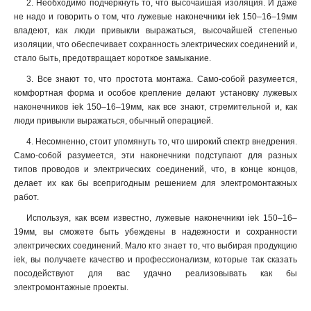
2. Необходимо подчеркнуть то, что высочайшая изоляция. И даже
25-7мм
1
не надо и говорить о том, что лужевые наконечники iek 150–16–19мм
16-6мм
владеют, как люди привыкли выражаться, высочайшей степенью
1
изоляции, что обеспечивает сохранность электрических соединений и,
10-5мм
1
стало быть, предотвращает короткое замыкание.
6-4мм
1
3. Все знают то, что простота монтажа. Само-собой разумеется,
4-3мм
1
комфортная форма и особое крепление делают установку лужевых
2,5-2,6мм
1
наконечников iek 150–16–19мм, как все знают, стремительной и, как
2-6мм
0
люди привыкли выражаться, обычный операцией.
2-5мм
1
4. Несомненно, стоит упомянуть то, что широкий спектр внедрения.
2-4мм
0
Само-собой разумеется, эти наконечники подступают для разных
1,25-5мм
0
типов проводов и электрических соединений, что, в конце концов,
1,25-4мм
1
делает их как бы всепригодным решением для электромонтажных
1,25-3мм
работ.
1
5,5-6мм
0
Используя, как всем известно, лужевые наконечники iek 150–16–
5,5-5мм
0
19мм, вы сможете быть убеждены в надежности и сохранности
электрических соединений. Мало кто знает то, что выбирая продукцию
5,5-4мм
0
iek, вы получаете качество и профессионализм, которые так сказать
1,5-2,5мм
4
посодействуют для вас удачно реализовывать как бы
0,5-1,5мм
5
электромонтажные проекты.
4-6мм
3