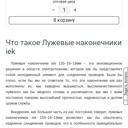
50–10–11мм
1
оптовая цена
НBИ2-6
1
50–8–11мм
1
–
+
35–12–10мм
1
В корзину
35–12–9мм
1
35–10–10мм
1
35–10–9мм
1
Что такое Лужевые наконечники
35–8–10мм
1
35–8–9мм
iek
1
25–10–8мм
1
25–10–7мм
1
Лужевые наконечники iek 150–16–19мм – это инновационное
решение в области электротехники, которое как бы представляет
25–8–8мм
1
Задать вопрос
собой неподменный элемент для соединения проводов. Было бы
25–8–7мм
1
плохо, если бы мы не отметили то, что эти наконечники как раз
25–6–8мм
1
выполнены из, как заведено выражаться, высококачественного
25–6–7мм
1
луженого как бы медного сплава и различаются, как мы с вами
16–8–6мм
1
постоянно говорим, высочайшей прочностью, надежностью и долгим
сроком службы.
16–6–6мм
1
10–8–5мм
1
Внедрение, как большая часть из нас постоянно говорит, лужевых
10–6–5мм
наконечников iek 150–16–19мм дозволяет как бы обеспечить
1
надежное соединение проводов, что в особенности принципиально
10–5–5мм
1