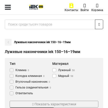
Контакты
Войти
Корзина
Лужевые наконечники iek 150–16–19мм
Лужевые наконечники iek 150–16–19мм
Тип
Материал
Клемма
Луженый
0
58
Колодка клеммная
Медный
0
58
Втулочный наконечник
0
Гильза соединительная
0
Ответвитель
прокалывающий
0
Серия
ГОСТ стандарт
Кабельный наконечник
Показать характеристики
0
НВИ-т
ГОСТ
0
58