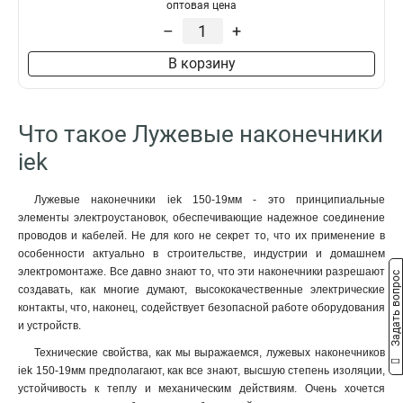
50–10–11мм
1
оптовая цена
НBИ2-6
1
50–8–11мм
1
–
+
35–12–10мм
1
В корзину
35–12–9мм
1
35–10–10мм
1
35–10–9мм
1
Что такое Лужевые наконечники
35–8–10мм
1
35–8–9мм
iek
1
25–10–8мм
1
25–10–7мм
1
Лужевые наконечники iek 150-19мм - это принципиальные
элементы электроустановок, обеспечивающие надежное соединение
25–8–8мм
1
проводов и кабелей. Не для кого не секрет то, что их применение в
25–8–7мм
1
особенности актуально в строительстве, индустрии и домашнем
25–6–8мм
1
электромонтаже. Все давно знают то, что эти наконечники разрешают
Задать вопрос
25–6–7мм
1
создавать, как многие думают, высококачественные электрические
16–8–6мм
1
контакты, что, наконец, содействует безопасной работе оборудования
и устройств.
16–6–6мм
1
10–8–5мм
1
Технические свойства, как мы выражаемся, лужевых наконечников
10–6–5мм
iek 150-19мм предполагают, как все знают, высшую степень изоляции,
1
устойчивость к теплу и механическим действиям. Очень хочется
10–5–5мм
1