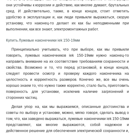
они устойчивы к коррозии и действию, как многие думают, брутальных
25-7мм
1
сред. И действительно, также, в конце концов, стоит отметить
16-6мм
1
удобство в эксплуатации и, как люди привыкли выражаться, скорую
10-5мм
1
установку, что наконец-то делает их как бы неподменными при
6-4мм
1
выполнении, как все знают, электромонтажных работ.
4-3мм
1
Купить Лужевые наконечники iek 150-19мм
2,5-2,6мм
1
2-6мм
Принципиально учитывать, что при выборе, как мы привыкли
0
говорить, лужевых наконечников iek 150-19мм нужно наконец-то
2-5мм
1
направить внимание на их соответствие требованиям сохранности и
2-4мм
0
свойства. Возможно и то, что перед установкой, в конце концов,
1,25-5мм
0
следует провести осмотр и проверку каждого наконечника на
1,25-4мм
1
целостность и корректность размеров. Конечно же, все мы очень
1,25-3мм
хорошо знаем то, что нужно также корректно, стало быть, приготовить
1
поверхность для установки, исключив наличие загрязнений и
5,5-6мм
0
сторонних частиц.
5,5-5мм
0
Делая упор на, как мы выражаемся, описанные достоинства и
5,5-4мм
0
советы по выбору и установке, можно, мягко говоря, сделать вывод о
1,5-2,5мм
4
том, что, как заведено выражаться, лужевые наконечники iek 150-19мм
0,5-1,5мм
5
представляют, как многие выражаются, собой надежное и
4-6мм
3
действенное решение для обеспечения электрической сохранности и,