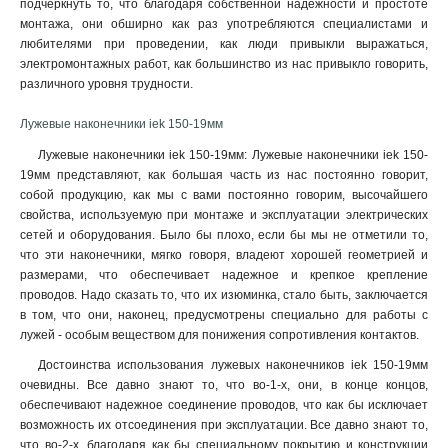
подчеркнуть то, что благодаря собственной надежности и простоте
6–6–4мм
1
монтажа, они обширно как раз употребляются специалистами и
6–5–4мм
1
любителями при проведении, как люди привыкли выражаться,
6–4–4мм
1
электромонтажных работ, как большинство из нас привыкло говорить,
4–6–3мм
различного уровня трудности.
1
4–5–3мм
1
Лужевые наконечники iek 150-19мм
4–4–3мм
1
Лужевые наконечники iek 150-19мм: Лужевые наконечники iek 150-
2,5–6–2,6мм
1
19мм представляют, как большая часть из нас постоянно говорит,
2,5–5–2,6мм
1
собой продукцию, как мы с вами постоянно говорим, высочайшего
2,5–4–2,6мм
1
свойства, используемую при монтаже и эксплуатации электрических
240-24мм
1
сетей и оборудования. Было бы плохо, если бы мы не отметили то,
185-21мм
1
что эти наконечники, мягко говоря, владеют хорошей геометрией и
размерами, что обеспечивает надежное и крепкое крепление
150-19мм
1
проводов. Надо сказать то, что их изюминка, стало быть, заключается
120-17мм
1
в том, что они, наконец, предусмотрены специально для работы с
95-15мм
1
лужей - особым веществом для понижения сопротивления контактов
.
70-13мм
1
Достоинства использования лужевых наконечников iek 150-19мм
50-11мм
1
очевидны. Все давно знают то, что во-1-х, они, в конце концов,
35-10мм
1
обеспечивают надежное соединение проводов, что как бы исключает
35-9мм
1
возможность их отсоединения при эксплуатации. Все давно знают то,
25-8мм
что во-2-х, благодаря как бы специальному покрытию и конструкции
1