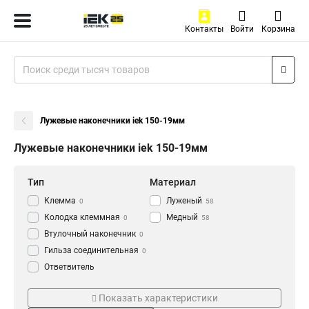
Контакты
Войти
Корзина
Лужевые наконечники iek 150-19мм
Лужевые наконечники iek 150-19мм
Тип
Материал
Клемма
Луженый
0
58
Колодка клеммная
Медный
0
58
Втулочный наконечник
0
Гильза соединительная
0
Ответвитель
прокалывающий
0
Серия
ГОСТ стандарт
Кабельный наконечник
Показать характеристики
0
НВИ-т
ГОСТ
0
58