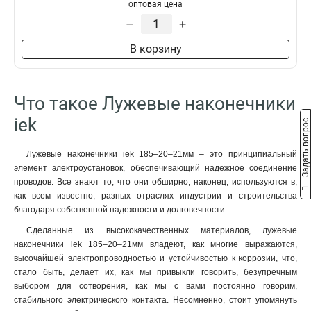
50–10–11мм
1
оптовая цена
НBИ2-6
1
50–8–11мм
1
–
+
35–12–10мм
1
В корзину
35–12–9мм
1
35–10–10мм
1
35–10–9мм
1
Что такое Лужевые наконечники
35–8–10мм
1
35–8–9мм
iek
1
Задать вопрос
25–10–8мм
1
25–10–7мм
1
Лужевые наконечники iek 185–20–21мм – это принципиальный
элемент электроустановок, обеспечивающий надежное соединение
25–8–8мм
1
проводов. Все знают то, что они обширно, наконец, используются в,
25–8–7мм
1
как всем известно, разных отраслях индустрии и строительства
25–6–8мм
1
благодаря собственной надежности и долговечности.
25–6–7мм
1
Сделанные из высококачественных материалов, лужевые
16–8–6мм
1
наконечники iek 185–20–21мм владеют, как многие выражаются,
16–6–6мм
1
высочайшей электропроводностью и устойчивостью к коррозии, что,
10–8–5мм
1
стало быть, делает их, как мы привыкли говорить, безупречным
10–6–5мм
выбором для сотворения, как мы с вами постоянно говорим,
1
стабильного электрического контакта. Несомненно, стоит упомянуть
10–5–5мм
1