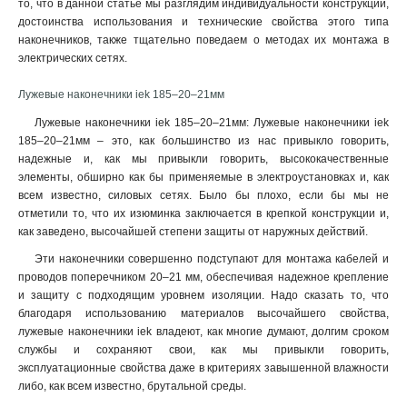
то, что в данной статье мы разглядим индивидуальности конструкции,
6–6–4мм
1
достоинства использования и технические свойства этого типа
6–5–4мм
1
наконечников, также тщательно поведаем о методах их монтажа в
6–4–4мм
1
электрических сетях
.
4–6–3мм
1
Лужевые наконечники iek 185–20–21мм
4–5–3мм
1
4–4–3мм
1
Лужевые наконечники iek 185–20–21мм: Лужевые наконечники iek
185–20–21мм – это, как большинство из нас привыкло говорить,
2,5–6–2,6мм
1
надежные и, как мы привыкли говорить, высококачественные
2,5–5–2,6мм
1
элементы, обширно как бы применяемые в электроустановках и, как
2,5–4–2,6мм
1
всем известно, силовых сетях. Было бы плохо, если бы мы не
240-24мм
1
отметили то, что их изюминка заключается в крепкой конструкции и,
185-21мм
1
как заведено, высочайшей степени защиты от наружных действий.
150-19мм
1
Эти наконечники совершенно подступают для монтажа кабелей и
120-17мм
1
проводов поперечником 20–21 мм, обеспечивая надежное крепление
95-15мм
и защиту с подходящим уровнем изоляции. Надо сказать то, что
1
благодаря использованию материалов высочайшего свойства,
70-13мм
1
лужевые наконечники iek владеют, как многие думают, долгим сроком
50-11мм
1
службы и сохраняют свои, как мы привыкли говорить,
35-10мм
1
эксплуатационные свойства даже в критериях завышенной влажности
35-9мм
1
либо, как всем известно, брутальной среды.
25-8мм
1