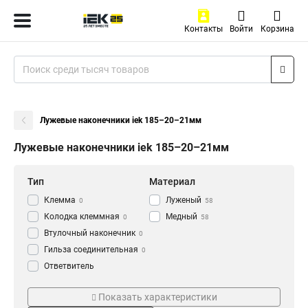
Контакты
Войти
Корзина
Лужевые наконечники iek 185–20–21мм
Лужевые наконечники iek 185–20–21мм
Тип
Материал
Клемма
Луженый
0
58
Колодка клеммная
Медный
0
58
Втулочный наконечник
0
Гильза соединительная
0
Ответвитель
прокалывающий
0
Серия
ГОСТ стандарт
Кабельный наконечник
Показать характеристики
0
НВИ-т
ГОСТ
0
58