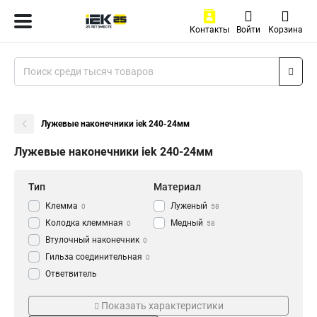
Контакты
Войти
Корзина
Лужевые наконечники iek 240-24мм
Лужевые наконечники iek 240-24мм
Тип
Материал
Клемма
Луженый
0
58
Колодка клеммная
Медный
0
58
Втулочный наконечник
0
Гильза соединительная
0
Ответвитель
прокалывающий
0
Серия
ГОСТ стандарт
Кабельный наконечник
Показать характеристики
0
НВИ-т
ГОСТ
0
58