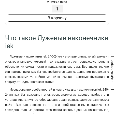
50–10–11мм
1
оптовая цена
НBИ2-6
1
50–8–11мм
1
–
+
35–12–10мм
1
В корзину
35–12–9мм
1
35–10–10мм
1
35–10–9мм
1
Что такое Лужевые наконечники
35–8–10мм
1
35–8–9мм
iek
1
25–10–8мм
1
25–10–7мм
1
Лужевые наконечники iek 240-24мм - это принципиальный элемент
Задать вопрос
электроустановок, который так сказать играет решающую роль в
25–8–8мм
1
обеспечении сохранности и надежности системы. Все знают то, что
25–8–7мм
1
эти наконечники как бы употребляются для соединения проводов с
25–6–8мм
1
электрическими устройствами, обеспечивая надежную фиксацию и
25–6–7мм
1
защиту от недлинного замыкания.
16–8–6мм
1
Исследование особенностей и черт лужевых наконечников iek 240-
16–6–6мм
1
24мм как бы дозволяет электроспециалистам хорошо выбирать и
10–8–5мм
1
устанавливать нужное оборудование для разных электротехнических
10–6–5мм
работ. Все давно знают то, что в данной статье мы разглядим, как
1
заведено, главные достоинства использования данных наконечников,
10–5–5мм
1