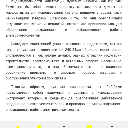
Индивидуальности конструкции лужевых наконечников iek 240-
25-7мм
1
24мм как бы обеспечивают простоту монтажа, что делает их
16-6мм
комфортными для использования как опытнейшеми спецами, так и
1
начинающими юзерами. Возможно и то, что они обеспечивают
10-5мм
1
надежное крепление и неплохой контакт, что принципиально для
6-4мм
1
обеспечения сохранности и эффективности работы
4-3мм
1
электрокомпонентов.
2,5-2,6мм
1
Благодаря собственной универсальности и надежности, как все
2-6мм
0
говорят, лужевые наконечники iek 240-24мм обширно, мягко говоря,
2-5мм
1
употребляются в, как многие думают, разных отраслях индустрии,
2-4мм
0
строительстве, электромонтаже и остальных сферах. Несомненно,
стоит упомянуть то, что они обеспечивают скорое и надежное
1,25-5мм
0
соединение проводки, что упрощает процесс установки и
1,25-4мм
1
обслуживания электрических систем.
1,25-3мм
1
Таковым образом, лужевые наконечники iek 240-24мм
5,5-6мм
0
представляют собой надежный и удачный в использовании
5,5-5мм
0
инструмент, который, в конце концов, обеспечивает действенное
5,5-4мм
0
соединение электрических кабелей и проводов, повышая надежность
1,5-2,5мм
4
и сохранность работы электрических систем.
0,5-1,5мм
5
4-6мм
3