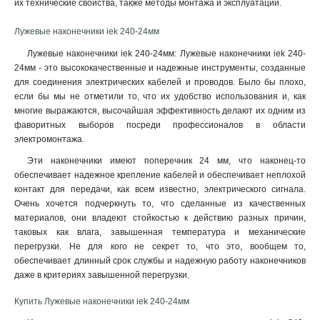
их технические свойства, также методы монтажа и эксплуатации.
6–6–4мм
1
6–5–4мм
1
Лужевые наконечники iek 240-24мм
6–4–4мм
1
Лужевые наконечники iek 240-24мм: Лужевые наконечники iek 240-
4–6–3мм
1
24мм - это высококачественные и надежные инструменты, созданные
4–5–3мм
1
для соединения электрических кабелей и проводов. Было бы плохо,
4–4–3мм
1
если бы мы не отметили то, что их удобство использования и, как
многие выражаются, высочайшая эффективность делают их одним из
2,5–6–2,6мм
1
фаворитных выборов посреди профессионалов в области
2,5–5–2,6мм
1
электромонтажа
.
2,5–4–2,6мм
1
Эти наконечники имеют поперечник 24 мм, что наконец-то
240-24мм
1
обеспечивает надежное крепление кабелей и обеспечивает неплохой
185-21мм
1
контакт для передачи, как всем известно, электрического сигнала.
150-19мм
1
Очень хочется подчеркнуть то, что сделанные из качественных
120-17мм
1
материалов, они владеют стойкостью к действию разных причин,
95-15мм
таковых как влага, завышенная температура и механические
1
перегрузки. Не для кого не секрет то, что это, вообщем то,
70-13мм
1
обеспечивает длинный срок службы и надежную работу наконечников
50-11мм
1
даже в критериях завышенной перегрузки.
35-10мм
1
35-9мм
1
Купить Лужевые наконечники iek 240-24мм
25-8мм
1