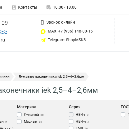
а
Контакты
10.00 - 18.00
-09
Звонок онлайн
MAX: +7 (936) 148-00-15
онок
ru
Telegram: ShopMSK8
чники
Лужевые наконечники iek 2,5–4–2,6мм
конечники iek 2,5–4–2,6мм
Материал
Серия
ГОС
Луженый
НВИ-т
58
0
ая
Медный
НВИ-н
0
58
3
нечник
ГМЛ
0
16