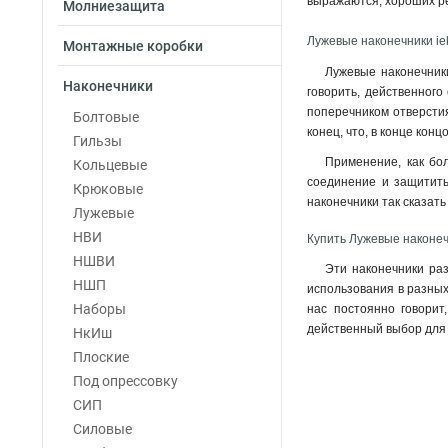
выражаются, хороших ре
Молниезащита
6–5–4мм
1
Лужевые наконечники ie
6–4–4мм
1
Монтажные коробки
4–6–3мм
1
Лужевые наконечники
Наконечники
4–5–3мм
говорить, действенного
1
поперечником отверстия
4–4–3мм
Болтовые
1
конец, что, в конце ко
2,5–6–2,6мм
Гильзы
1
Применение, как бол
2,5–5–2,6мм
Кольцевые
1
соединение и защитить
2,5–4–2,6мм
Крюковые
1
наконечники так сказат
240-24мм
Лужевые
1
185-21мм
НВИ
1
Купить Лужевые наконеч
150-19мм
НШВИ
1
Эти наконечники раз
120-17мм
НШП
1
использования в разных 
95-15мм
Наборы
1
нас постоянно говорит
действенный выбор для 
70-13мм
НкИш
1
50-11мм
Плоские
1
35-10мм
Под опрессовку
1
35-9мм
СИП
1
25-8мм
Силовые
1