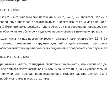
зультатов в работе.
k 2,5–4–2,6мм
 iek 2,5–4–2,6мм: Лужевые наконечники iek 2,5–4–2,6мм являются, как мы
 соединения проводов в электротехнике и электромонтаже. И даже не надо 
 (2,5мм), что также дозволяет употреблять их для соединения проводов сеч
нцов, обеспечивает обычное и надежное проникновение в изоляцию провода
.
ьшая часть из нас постоянно говорит, лужевых наконечников iek 2,5–4–2,
 провод от окисления и наружных действий. И действительно, при прави
ь обеспечивают высшую надежность соединения и продлевают срок службы эл
ники iek 2,5–4–2,6мм
работаны с учетом стандартов свойства и сохранности, что наконец-то д
электрических установках. Как бы это было не странно, но их универсальнос
, популярными посреди профессионалов в области электротехники. Все 
проф электриков и электротехников.