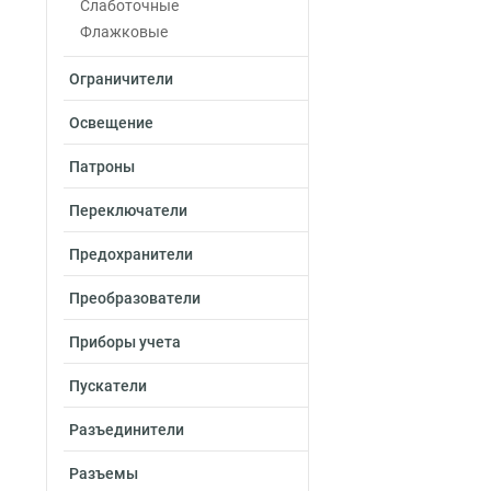
25-7мм
Слаботочные
1
16-6мм
Флажковые
1
10-5мм
1
Ограничители
6-4мм
1
4-3мм
1
Освещение
2,5-2,6мм
1
2-6мм
0
Патроны
2-5мм
1
Переключатели
2-4мм
0
1,25-5мм
0
Предохранители
1,25-4мм
1
1,25-3мм
1
Преобразователи
5,5-6мм
0
Приборы учета
5,5-5мм
0
5,5-4мм
0
Пускатели
1,5-2,5мм
4
0,5-1,5мм
5
Разъединители
4-6мм
3
Разъемы