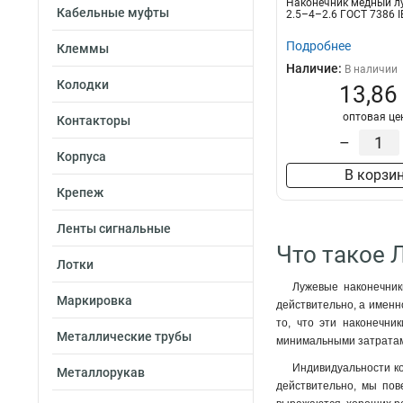
Наконечник медный 
50–8–11мм
1
Кабельные муфты
2.5–4–2.6 ГОСТ 7386 I
35–12–10мм
1
Подробнее
Клеммы
35–12–9мм
1
Наличие:
В наличии
35–10–10мм
1
Колодки
13,86
35–10–9мм
1
оптовая це
35–8–10мм
1
Контакторы
35–8–9мм
–
1
Корпуса
25–10–8мм
1
В корзи
25–10–7мм
1
Крепеж
25–8–8мм
1
25–8–7мм
1
Ленты сигнальные
25–6–8мм
Что такое 
1
Лотки
25–6–7мм
1
Лужевые наконечник
16–8–6мм
1
Маркировка
действительно, а именн
16–6–6мм
1
то, что эти наконечни
10–8–5мм
1
Металлические трубы
минимальными затратам
10–6–5мм
1
Индивидуальности ко
Металлорукав
10–5–5мм
1
действительно, мы пов
6–6–4мм
1