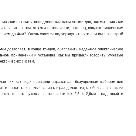
 привыкли говорить, неподменными элементами для, как мы привыкли
и говорить о том, что эти наконечники, наконец, владеют маленьким
ением до 4мм?. Очень хочется подчеркнуть то, что они имеют острый
6мм дозволяет, в конце концов, обеспечить надежное электрическое
льном применении и установке, как мы привыкли говорить, лужевые
ектрических систем.
елает их, как люди привыкли выражаться, безупречным выбором для
ть и простота использования как раз делает их, как большая часть из
знают то, что лужевые наконечники iek 2,5–4–2,6мм - надежный и