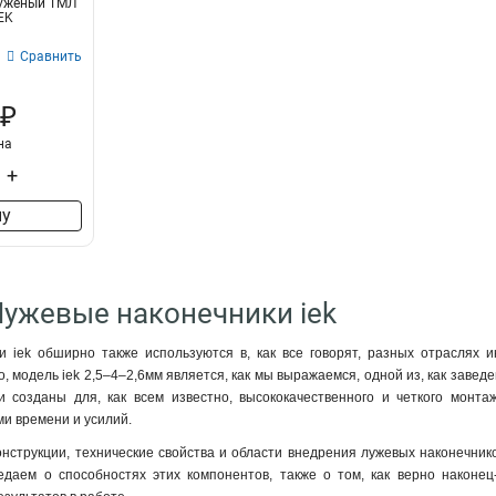
луженый ТМЛ
EK
Сравнить
 ₽
на
+
ну
Лужевые наконечники iek
и iek обширно также используются в, как все говорят, разных отраслях 
о, модель iek 2,5–4–2,6мм является, как мы выражаемся, одной из, как заве
ки созданы для, как всем известно, высококачественного и четкого монта
и времени и усилий.
нструкции, технические свойства и области внедрения лужевых наконечнико
едаем о способностях этих компонентов, также о том, как верно наконец-