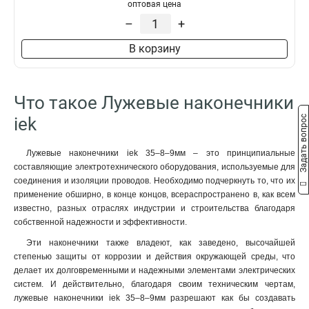
50–10–11мм
1
оптовая цена
НBИ2-6
1
50–8–11мм
1
–
+
35–12–10мм
1
В корзину
35–12–9мм
1
35–10–10мм
1
35–10–9мм
1
Что такое Лужевые наконечники
35–8–10мм
1
Задать вопрос
35–8–9мм
iek
1
25–10–8мм
1
25–10–7мм
1
Лужевые наконечники iek 35–8–9мм – это принципиальные
составляющие электротехнического оборудования, используемые для
25–8–8мм
1
соединения и изоляции проводов. Необходимо подчеркнуть то, что их
25–8–7мм
1
применение обширно, в конце концов, всераспространено в, как всем
25–6–8мм
1
известно, разных отраслях индустрии и строительства благодаря
25–6–7мм
1
собственной надежности и эффективности.
16–8–6мм
1
Эти наконечники также владеют, как заведено, высочайшей
16–6–6мм
1
степенью защиты от коррозии и действия окружающей среды, что
10–8–5мм
1
делает их долговременными и надежными элементами электрических
10–6–5мм
систем. И действительно, благодаря своим техническим чертам,
1
лужевые наконечники iek 35–8–9мм разрешают как бы создавать
10–5–5мм
1