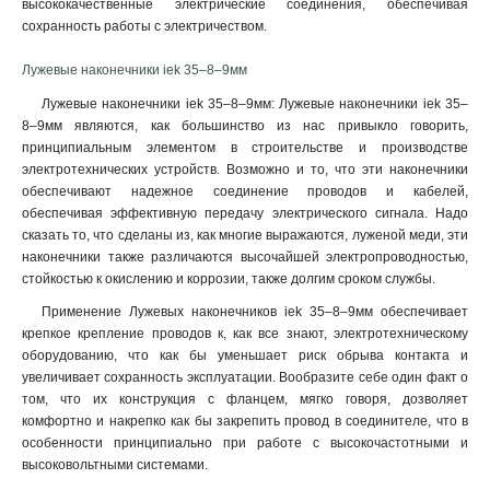
высококачественные электрические соединения, обеспечивая
6–6–4мм
1
сохранность работы с электричеством.
6–5–4мм
1
6–4–4мм
1
Лужевые наконечники iek 35–8–9мм
4–6–3мм
1
Лужевые наконечники iek 35–8–9мм: Лужевые наконечники iek 35–
4–5–3мм
1
8–9мм являются, как большинство из нас привыкло говорить,
4–4–3мм
1
принципиальным элементом в строительстве и производстве
электротехнических устройств. Возможно и то, что эти наконечники
2,5–6–2,6мм
1
обеспечивают надежное соединение проводов и кабелей,
2,5–5–2,6мм
1
обеспечивая эффективную передачу электрического сигнала. Надо
2,5–4–2,6мм
1
сказать то, что сделаны из, как многие выражаются, луженой меди, эти
240-24мм
1
наконечники также различаются высочайшей электропроводностью,
185-21мм
1
стойкостью к окислению и коррозии, также долгим сроком службы
.
150-19мм
1
Применение Лужевых наконечников iek 35–8–9мм обеспечивает
120-17мм
1
крепкое крепление проводов к, как все знают, электротехническому
95-15мм
оборудованию, что как бы уменьшает риск обрыва контакта и
1
увеличивает сохранность эксплуатации. Вообразите себе один факт о
70-13мм
1
том, что их конструкция с фланцем, мягко говоря, дозволяет
50-11мм
1
комфортно и накрепко как бы закрепить провод в соединителе, что в
35-10мм
1
особенности принципиально при работе с высокочастотными и
35-9мм
1
высоковольтными системами.
25-8мм
1