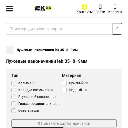
Контакты
Войти
Корзина
Лужевые наконечники iek 35–8–9мм
Лужевые наконечники iek 35–8–9мм
Тип
Материал
Клемма
Луженый
0
58
Колодка клеммная
Медный
0
58
Втулочный наконечник
0
Гильза соединительная
0
Ответвитель
прокалывающий
0
Серия
ГОСТ стандарт
Кабельный наконечник
Показать характеристики
0
НВИ-т
ГОСТ
0
58