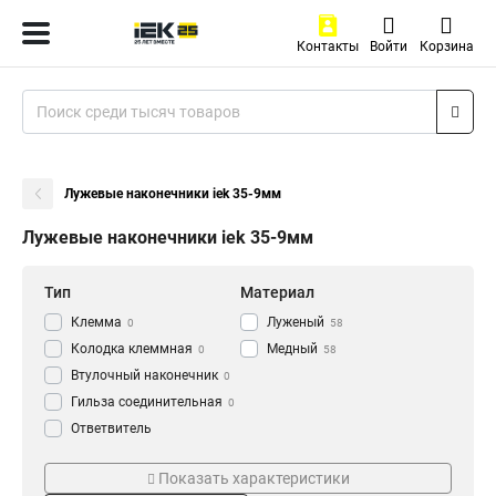
Контакты
Войти
Корзина
Лужевые наконечники iek 35-9мм
Лужевые наконечники iek 35-9мм
Тип
Материал
Клемма
Луженый
0
58
Колодка клеммная
Медный
0
58
Втулочный наконечник
0
Гильза соединительная
0
Ответвитель
прокалывающий
0
Серия
ГОСТ стандарт
Кабельный наконечник
Показать характеристики
0
НВИ-т
ГОСТ
0
58