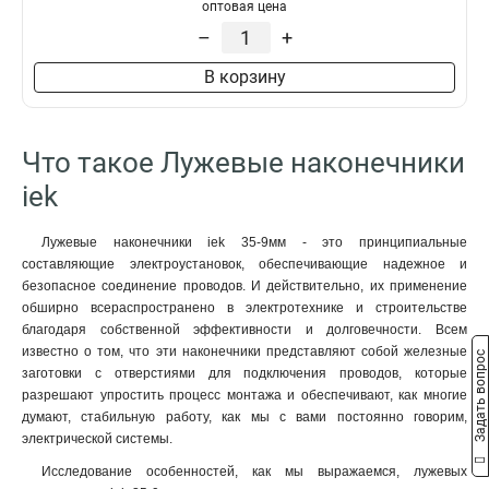
50–10–11мм
1
оптовая цена
НBИ2-6
1
50–8–11мм
1
–
+
35–12–10мм
1
В корзину
35–12–9мм
1
35–10–10мм
1
35–10–9мм
1
Что такое Лужевые наконечники
35–8–10мм
1
35–8–9мм
iek
1
25–10–8мм
1
25–10–7мм
1
Лужевые наконечники iek 35-9мм - это принципиальные
составляющие электроустановок, обеспечивающие надежное и
25–8–8мм
1
безопасное соединение проводов. И действительно, их применение
25–8–7мм
1
обширно всераспространено в электротехнике и строительстве
25–6–8мм
1
благодаря собственной эффективности и долговечности. Всем
25–6–7мм
1
известно о том, что эти наконечники представляют собой железные
Задать вопрос
16–8–6мм
1
заготовки с отверстиями для подключения проводов, которые
разрешают упростить процесс монтажа и обеспечивают, как многие
16–6–6мм
1
думают, стабильную работу, как мы с вами постоянно говорим,
10–8–5мм
1
электрической системы.
10–6–5мм
1
Исследование особенностей, как мы выражаемся, лужевых
10–5–5мм
1