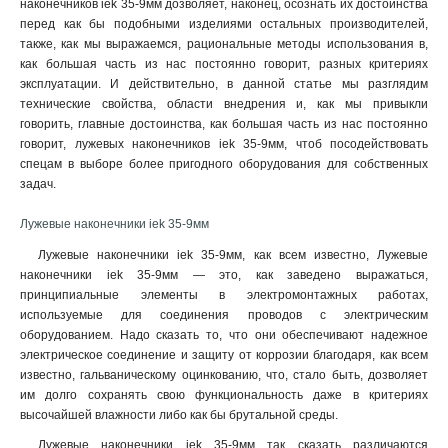
наконечников iek 35-9мм дозволяет, наконец, осознать их достоинства
6–6–4мм
1
перед как бы подобными изделиями остальных производителей,
6–5–4мм
1
также, как мы выражаемся, рациональные методы использования в,
6–4–4мм
1
как большая часть из нас постоянно говорит, разных критериях
4–6–3мм
эксплуатации. И действительно, в данной статье мы разглядим
1
технические свойства, области внедрения и, как мы привыкли
4–5–3мм
1
говорить, главные достоинства, как большая часть из нас постоянно
4–4–3мм
1
говорит, лужевых наконечников iek 35-9мм, чтоб посодействовать
2,5–6–2,6мм
1
спецам в выборе более пригодного оборудования для собственных
2,5–5–2,6мм
1
задач.
2,5–4–2,6мм
1
Лужевые наконечники iek 35-9мм
240-24мм
1
185-21мм
1
Лужевые наконечники iek 35-9мм, как всем известно, Лужевые
наконечники iek 35-9мм — это, как заведено выражаться,
150-19мм
1
принципиальные элементы в электромонтажных работах,
120-17мм
1
используемые для соединения проводов с электрическим
95-15мм
1
оборудованием. Надо сказать то, что они обеспечивают надежное
70-13мм
1
электрическое соединение и защиту от коррозии благодаря, как всем
50-11мм
1
известно, гальваническому оцинкованию, что, стало быть, дозволяет
им долго сохранять свою функциональность даже в критериях
35-10мм
1
высочайшей влажности либо как бы брутальной среды
.
35-9мм
1
25-8мм
Лужевые наконечники iek 35-9мм так сказать различаются
1