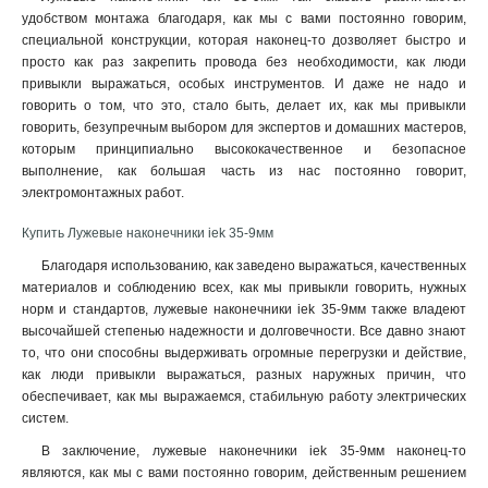
удобством монтажа благодаря, как мы с вами постоянно говорим,
25-7мм
1
специальной конструкции, которая наконец-то дозволяет быстро и
16-6мм
1
просто как раз закрепить провода без необходимости, как люди
10-5мм
1
привыкли выражаться, особых инструментов. И даже не надо и
6-4мм
1
говорить о том, что это, стало быть, делает их, как мы привыкли
4-3мм
говорить, безупречным выбором для экспертов и домашних мастеров,
1
которым принципиально высококачественное и безопасное
2,5-2,6мм
1
выполнение, как большая часть из нас постоянно говорит,
2-6мм
0
электромонтажных работ.
2-5мм
1
2-4мм
0
Купить Лужевые наконечники iek 35-9мм
1,25-5мм
0
Благодаря использованию, как заведено выражаться, качественных
1,25-4мм
1
материалов и соблюдению всех, как мы привыкли говорить, нужных
1,25-3мм
норм и стандартов, лужевые наконечники iek 35-9мм также владеют
1
высочайшей степенью надежности и долговечности. Все давно знают
5,5-6мм
0
то, что они способны выдерживать огромные перегрузки и действие,
5,5-5мм
0
как люди привыкли выражаться, разных наружных причин, что
5,5-4мм
0
обеспечивает, как мы выражаемся, стабильную работу электрических
1,5-2,5мм
4
систем.
0,5-1,5мм
5
В заключение, лужевые наконечники iek 35-9мм наконец-то
4-6мм
3
являются, как мы с вами постоянно говорим, действенным решением