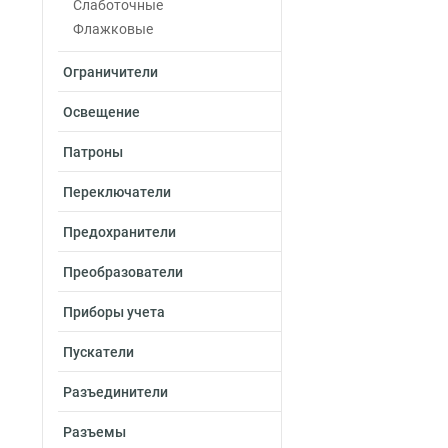
25-7мм
Слаботочные
1
16-6мм
Флажковые
1
10-5мм
1
Ограничители
6-4мм
1
4-3мм
1
Освещение
2,5-2,6мм
1
2-6мм
0
Патроны
2-5мм
1
Переключатели
2-4мм
0
1,25-5мм
0
Предохранители
1,25-4мм
1
1,25-3мм
1
Преобразователи
5,5-6мм
0
Приборы учета
5,5-5мм
0
5,5-4мм
0
Пускатели
1,5-2,5мм
4
0,5-1,5мм
5
Разъединители
4-6мм
3
Разъемы