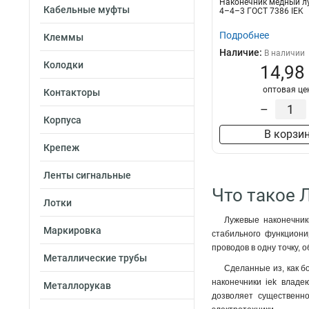
Наконечник медный 
50–8–11мм
1
Кабельные муфты
4–4–3 ГОСТ 7386 IEK
35–12–10мм
1
Подробнее
Клеммы
35–12–9мм
1
Наличие:
В наличии
35–10–10мм
1
Колодки
14,98
35–10–9мм
1
оптовая це
35–8–10мм
1
Контакторы
35–8–9мм
–
1
Корпуса
25–10–8мм
1
В корзи
25–10–7мм
1
Крепеж
25–8–8мм
1
25–8–7мм
1
Ленты сигнальные
25–6–8мм
Что такое 
1
Лотки
25–6–7мм
1
Лужевые наконечники
16–8–6мм
1
Маркировка
стабильного функциони
16–6–6мм
1
проводов в одну точку, 
10–8–5мм
1
Металлические трубы
Сделанные из, как б
10–6–5мм
1
наконечники iek владе
Металлорукав
10–5–5мм
1
дозволяет существенн
6–6–4мм
1