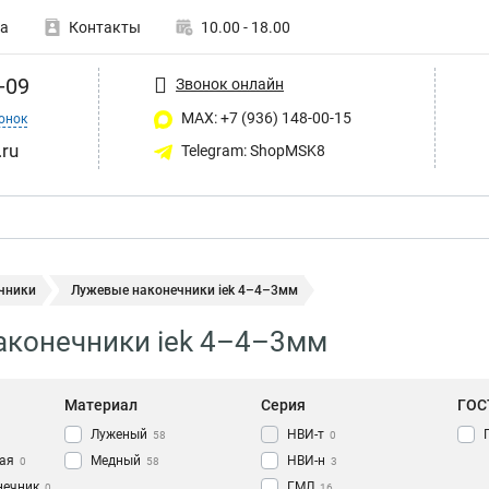
а
Контакты
10.00 - 18.00
-09
Звонок онлайн
MAX: +7 (936) 148-00-15
онок
ru
Telegram: ShopMSK8
чники
Лужевые наконечники iek 4–4–3мм
аконечники iek 4–4–3мм
Материал
Серия
ГОС
Луженый
НВИ-т
58
0
ая
Медный
НВИ-н
0
58
3
нечник
ГМЛ
0
16