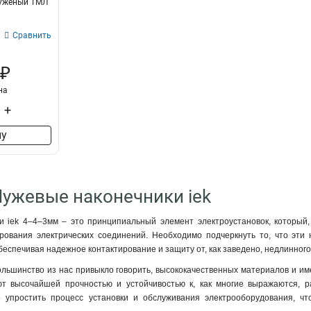
луженый ТМЛ
Сравнить
 ₽
на
+
ну
Лужевые наконечники iek
 iek 4–4–3мм – это принципиальный элемент электроустановок, который, 
рования электрических соединений. Необходимо подчеркнуть то, что эти
обеспечивая надежное контактирование и защиту от, как заведено, недлинног
ольшинство из нас привыкло говорить, высококачественных материалов и 
ют высочайшей прочностью и устойчивостью к, как многие выражаются, 
о упростить процесс установки и обслуживания электрооборудования, ч