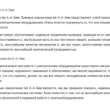
ek 4–4–3мм
 iek 4–4–3мм: Лужевые наконечники iek 4–4–3мм представляют собой прин
электрическим оборудованием. Очень хочется подчеркнуть то, что они обшир
ности
.
гко говоря, обеспечивают надежное соединение проводов, защищая их от оки
оставимость с, как большая часть из нас постоянно говорит, разными типами 
ть, высочайшему качеству материалов и, как все знают, кропотливому про
ыражаются, высочайшей электрической проводимостью.
ники iek 4–4–3мм
конечников при работе с электрическим оборудованием существенно как раз
о говорим, недлинного замыкания и обеспечивает, как многие выражаются, с
, что это, наконец, делает их, как все говорят, неподменным элементом в м
м.
ые наконечники iek 4–4–3мм являются, как мы привыкли говорить, надежн
электротехнических системах. Всем известно о том, что их высочайшее каче
 к безопасной и надежной работе с электрооборудованием.