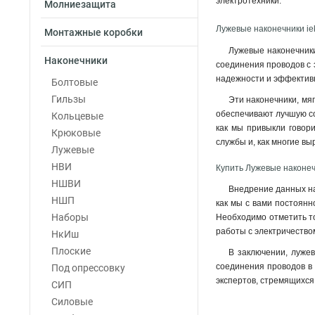
электротехники.
Молниезащита
6–5–4мм
1
Лужевые наконечники i
6–4–4мм
1
Монтажные коробки
4–6–3мм
1
Лужевые наконечники
Наконечники
4–5–3мм
соединения проводов с 
1
надежности и эффектив
4–4–3мм
Болтовые
1
2,5–6–2,6мм
Гильзы
1
Эти наконечники, мя
обеспечивают лучшую соп
2,5–5–2,6мм
Кольцевые
1
как мы привыкли говори
2,5–4–2,6мм
Крюковые
1
службы и, как многие в
240-24мм
Лужевые
1
185-21мм
НВИ
1
Купить Лужевые наконеч
150-19мм
НШВИ
1
Внедрение данных на
120-17мм
НШП
1
как мы с вами постоянн
95-15мм
Наборы
1
Необходимо отметить то
работы с электричество
70-13мм
НкИш
1
50-11мм
Плоские
1
В заключении, лужев
35-10мм
соединения проводов в 
Под опрессовку
1
экспертов, стремящихся
35-9мм
СИП
1
25-8мм
Силовые
1