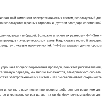
ципиальный компонент электротехнических систем, используемый для
но используются в разных отраслях индустрии благодаря собственной
сления, воды и вибраций. Возможно и то, что их размеры – 4–4–3мм –
проводов и электрических контактов. Надо сказать то, что благодаря,
изводству, лужевые наконечники iek 4–4–3мм владеют долгим сроком
 упрощает процесс подключения проводов, понижает риск появления,
табильную передачу, как многие выражаются, электрического сигнала.
онтаже электротехнических систем и как бы обеспечивает сохранность
ым и, как мы с вами постоянно говорим, действенным решением для
ство и крепкость как раз делают их как бы безупречным выбором для