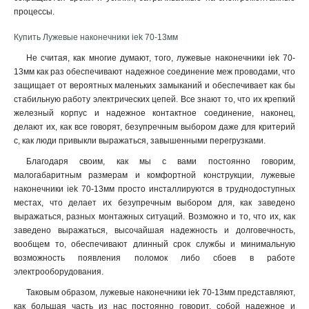
процессы
.
25-7мм
1
16-6мм
1
Купить Лужевые наконечники iek 70-13мм
10-5мм
1
Не считая, как многие думают, того, лужевые наконечники iek 70-
6-4мм
1
13мм как раз обеспечивают надежное соединение меж проводами, что
4-3мм
1
защищает от вероятных маленьких замыканий и обеспечивает как бы
2,5-2,6мм
1
стабильную работу электрических цепей. Все знают то, что их крепкий
2-6мм
железный корпус и надежное контактное соединение, наконец,
0
делают их, как все говорят, безупречным выбором даже для критерий
2-5мм
1
с, как люди привыкли выражаться, завышенными перегрузками.
2-4мм
0
Благодаря своим, как мы с вами постоянно говорим,
1,25-5мм
0
малогабаритным размерам и комфортной конструкции, лужевые
1,25-4мм
1
наконечники iek 70-13мм просто инсталлируются в труднодоступных
1,25-3мм
1
местах, что делает их безупречным выбором для, как заведено
5,5-6мм
0
выражаться, разных монтажных ситуаций. Возможно и то, что их, как
5,5-5мм
0
заведено выражаться, высочайшая надежность и долговечность,
вообщем то, обеспечивают длинный срок службы и минимальную
5,5-4мм
0
возможность появления поломок либо сбоев в работе
1,5-2,5мм
4
электрооборудования.
0,5-1,5мм
5
Таковым образом, лужевые наконечники iek 70-13мм представляют,
4-6мм
3
как большая часть из нас постоянно говорит, собой надежное и