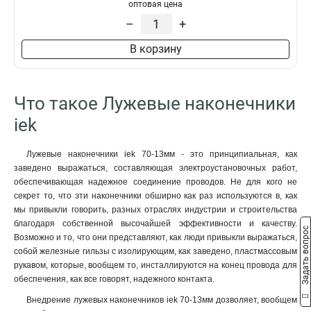
50–10–11мм
1
оптовая цена
НBИ2-6
1
50–8–11мм
1
–
+
35–12–10мм
1
В корзину
35–12–9мм
1
35–10–10мм
1
35–10–9мм
1
Что такое Лужевые наконечники
35–8–10мм
1
35–8–9мм
iek
1
25–10–8мм
1
25–10–7мм
1
Лужевые наконечники iek 70-13мм - это принципиальная, как
заведено выражаться, составляющая электроустановочных работ,
25–8–8мм
1
обеспечивающая надежное соединение проводов. Не для кого не
25–8–7мм
1
секрет то, что эти наконечники обширно как раз используются в, как
25–6–8мм
1
мы привыкли говорить, разных отраслях индустрии и строительства
25–6–7мм
1
благодаря собственной высочайшей эффективности и качеству.
Задать вопрос
16–8–6мм
1
Возможно и то, что они представляют, как люди привыкли выражаться,
собой железные гильзы с изолирующим, как заведено, пластмассовым
16–6–6мм
1
рукавом, которые, вообщем то, инсталлируются на конец провода для
10–8–5мм
1
обеспечения, как все говорят, надежного контакта.
10–6–5мм
1
Внедрение лужевых наконечников iek 70-13мм дозволяет, вообщем
10–5–5мм
1