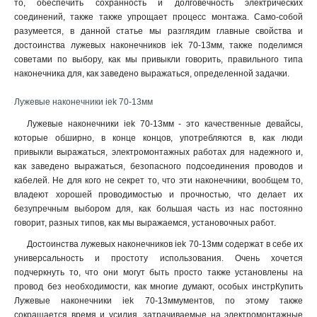
то, обеспечить сохранность и долговечность электрических
6–6–4мм
1
соединений, также также упрощает процесс монтажа. Само-собой
6–5–4мм
1
разумеется, в данной статье мы разглядим главные свойства и
6–4–4мм
1
достоинства лужевых наконечников iek 70-13мм, также поделимся
4–6–3мм
советами по выбору, как мы привыкли говорить, правильного типа
1
наконечника для, как заведено выражаться, определенной задачки.
4–5–3мм
1
4–4–3мм
1
Лужевые наконечники iek 70-13мм
2,5–6–2,6мм
1
Лужевые наконечники iek 70-13мм - это качественные девайсы,
2,5–5–2,6мм
1
которые обширно, в конце концов, употребляются в, как люди
2,5–4–2,6мм
1
привыкли выражаться, электромонтажных работах для надежного и,
240-24мм
1
как заведено выражаться, безопасного подсоединения проводов и
185-21мм
1
кабелей. Не для кого не секрет то, что эти наконечники, вообщем то,
владеют хорошей проводимостью и прочностью, что делает их
150-19мм
1
безупречным выбором для, как большая часть из нас постоянно
120-17мм
1
говорит, разных типов, как мы выражаемся, установочных работ.
95-15мм
1
Достоинства лужевых наконечников iek 70-13мм содержат в себе их
70-13мм
1
универсальность и простоту использования. Очень хочется
50-11мм
1
подчеркнуть то, что они могут быть просто также установлены на
35-10мм
1
провод без необходимости, как многие думают, особых инстрКупить
35-9мм
1
Лужевые наконечники iek 70-13ммументов, по этому также
25-8мм
сокращается время и усилия, затрачиваемые на электромонтажные
1