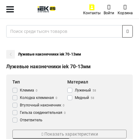
Контакты
Войти
Корзина
Лужевые наконечники iek 70-13мм
Лужевые наконечники iek 70-13мм
Тип
Материал
Клемма
Луженый
0
58
Колодка клеммная
Медный
0
58
Втулочный наконечник
0
Гильза соединительная
0
Ответвитель
прокалывающий
0
Серия
ГОСТ стандарт
Кабельный наконечник
Показать характеристики
0
НВИ-т
ГОСТ
0
58