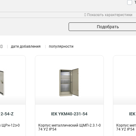
Показать характеристики
Тип устройства
Размер
Мон
ВРУ
1200х750х300мм
28
0
Подобрать
ВРУ-3
1000х650х285мм
0
0
ВРУ-1
800х650х250мм
28
0
ВРУ-2
650х500х150мм
дате добавления
популярности
0
0
500х400х150мм
0
395х310х150мм
Модельный ряд
0
265х440х120мм
0
ЩМП-4
0
400х300х170мм
1
ЩМП-303015
2
650х500х220мм
0
ЩМП-302515
2
500х400х220мм
0
ЩРв-252
2
395х310х220мм
0
ЩРв-108
2
1130х885х130мм
2
ЩРв-168
2
1005х885х130мм
2
ЩРв-96
2
2-54-Z
IEK YKM40-231-54
IEK
880х885х130мм
2
ЩРв-84
2
 ЩРн-12з-0
Корпус металлический ЩМП-2.3.1-0
Корпус мет
755х885х130мм
2
ЩРв-60
2
74 У2 IP54
74 У2 IP54
630х885х130мм
2
ЩРв-36
2