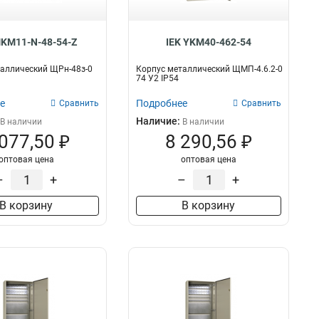
MKM11-N-48-54-Z
IEK YKM40-462-54
аллический ЩРн-48з-0
Корпус металлический ЩМП-4.6.2-0
74 У2 IP54
е
Подробнее
Сравнить
Сравнить
Наличие:
В наличии
В наличии
 077,50 ₽
8 290,56 ₽
оптовая цена
оптовая цена
–
+
–
+
В корзину
В корзину