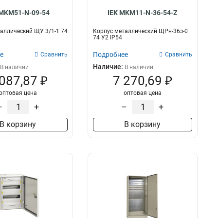
 MKM51-N-09-54
IEK MKM11-N-36-54-Z
аллический ЩУ 3/1-1 74
Корпус металлический ЩРн-36з-0
74 У2 IP54
е
Подробнее
Сравнить
Сравнить
Наличие:
В наличии
В наличии
 087,87 ₽
7 270,69 ₽
оптовая цена
оптовая цена
–
+
–
+
В корзину
В корзину