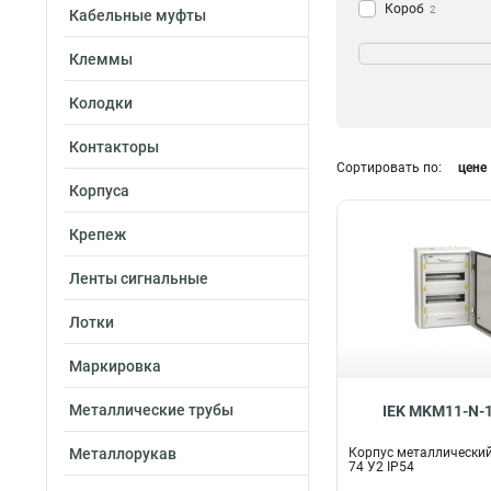
Короб
2
Кабельные муфты
Фланец
10
Цвет
Клеммы
Шкаф
28
Желтый
Корпус
3
314
Колодки
Прозрачный
7
Белый
34
Контакторы
Серый
Сортировать по:
цене
39
Корпуса
Кол-во модулей
Крепеж
74
31
36
Ленты сигнальные
70
3х84
2
Лотки
3х48
2
3х36
2
Маркировка
3х72
4
3х60
Металлические трубы
4
IEK MKM11-N-1
2х84
4
Металлорукав
Корпус металлический
2х72
4
74 У2 IP54
2х60
4