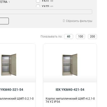
УХЛ1
88
TETRA
1
УХЛ3
83
LIGHT
7
таж
Тип шкафа
GARANT
0
Столб
Сборный
UNIVERSAL/PRO
2
28
6
Сбросить фильтры
Навесной
Цельносварной
TREND
3
28
12
Напольный
GENERICA
20
0
UNIVERSAL
Показывать по:
40
100
200
0
TITAN
200
PRO
0
SMART
28
AISI
48
 YKM40-321-54
IEK YKM40-421-54
аллический ЩМП-3.2.1-0
Корпус металлический ЩМП-4.2.1-0
74 У2 IP54