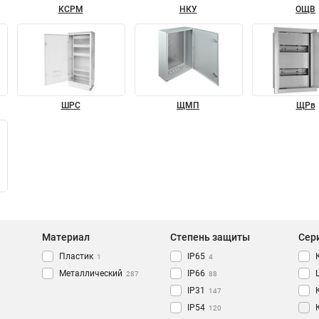
КСРМ
НКУ
ОЩВ
ШРС
ЩМП
ЩРв
Материал
Степень защиты
Сер
Пластик
IP65
1
4
Металлический
IP66
287
88
IP31
147
IP54
120