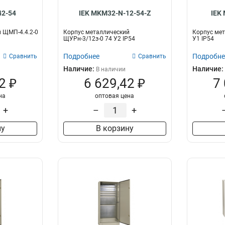
ЩМП-404025
3
42-54
IEK MKM32-N-12-54-Z
IEK
ЩМП-404015
3
 ЩМП-4.4.2-0
Корпус металлический
Корпус мет
ЩМП-403015
3
ЩУРн-3/12з-0 74 У2 IP54
У1 IP54
ЩМП-303020
3
Подробнее
Подробне
Сравнить
Сравнить
ЩРв-216
2
Наличие:
Наличие:
В наличии
ЩРв-180
2
2 ₽
6 629,42 ₽
7
ЩРв-120
2
ЩРн-36
3
на
оптовая цена
ЩРн-24
3
+
–
+
ЩРн-12
3
ну
В корзину
ЩРв-М
0
ЩРн-216
2
ЩРн-180
2
ЩРн-144
2
ЩРн-120
2
ЩРн-48з-1
1
ЩРн-18з-1
2
ЩМП-806025
4