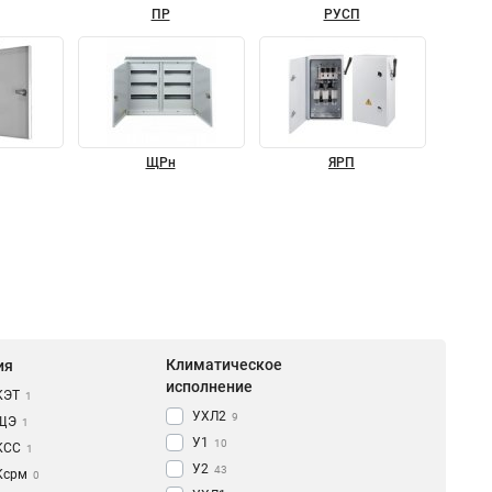
ПР
РУСП
ЩРн
ЯРП
Климатическое
ия
исполнение
КЭТ
1
УХЛ2
9
ЩЭ
1
У1
10
КCC
1
У2
43
Ксрм
0