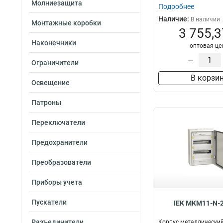
Молниезащита
Подробнее
2х48
4
Наличие:
В наличии
2х36
Монтажные коробки
4
3 755,3
2х24
4
Наконечники
1х84
оптовая це
4
1х72
–
4
Ограничители
1х60
4
В корзи
1х48
Освещение
4
1х36
4
Патроны
1х24
4
1х12
4
Переключатели
Предохранители
Преобразователи
Приборы учета
Пускатели
IEK MKM11-N-2
Разъединители
Корпус металлический