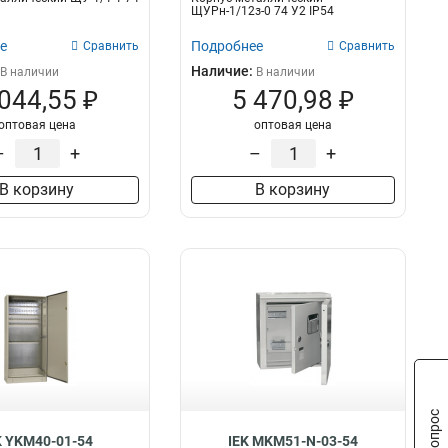
ЩУРн-1/12з-0 74 У2 IP54
е
Подробнее
Сравнить
Сравнить
Наличие:
В наличии
В наличии
 044,55 ₽
5 470,98 ₽
оптовая цена
оптовая цена
–
+
–
+
В корзину
В корзину
K YKM40-01-54
IEK MKM51-N-03-54