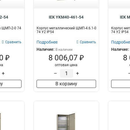
ЩМП-806030
4
ЩМП-1208030
4
ЩМП-1206030
4
2-54
IEK YKM40-461-54
IEK 
ЩМП-1008030
4
й ЩМП-2-0 74
Корпус металлический ЩМП-4.6.1-0
Корпус мет
ЩМП-1006030
4
74 У2 IP54
74 У2 IP54
ЩМП-705020
4
Подробнее
Подробне
Сравнить
Сравнить
ЩМП-605020
4
Наличие:
Наличие:
В наличии
ЩМП-504020
4
0 ₽
8 006,07 ₽
8
ЩМП-404020
4
ЩМП-403020
4
на
оптовая цена
ЩРв-72
4
+
–
+
ЩРв-48
4
ну
В корзину
ЩРн-72
4
ЩРн-36з-1
2
ЩРн-24з-1
2
ЩРн-12з-1
2
ЩРв-144
4
ЩРн-48
5
ЩМП-7-0
4