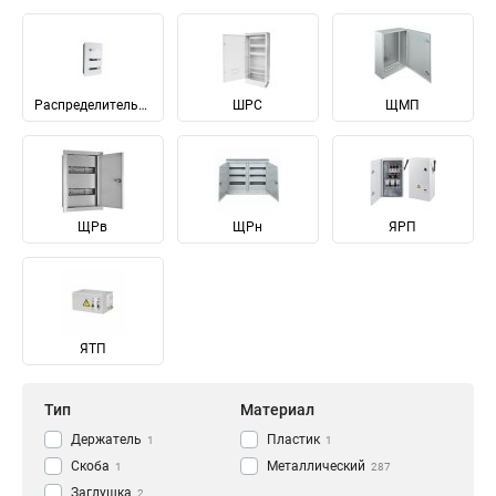
Распределительные
ШРС
ЩМП
ЩРв
ЩРн
ЯРП
ЯТП
Тип
Материал
Держатель
Пластик
1
1
Скоба
Металлический
1
287
Заглушка
2