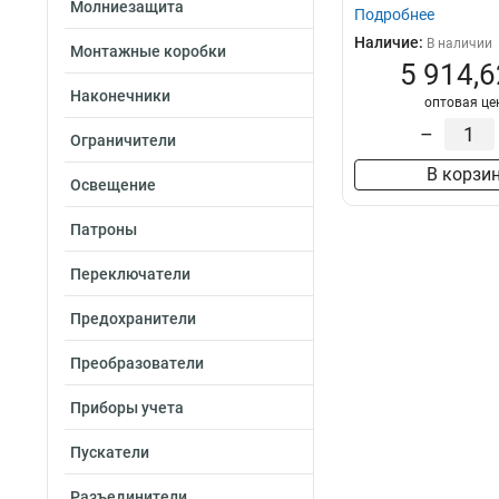
Молниезащита
Подробнее
2х48
4
Наличие:
В наличии
2х36
Монтажные коробки
4
5 914,6
2х24
4
Наконечники
1х84
оптовая це
4
1х72
–
4
Ограничители
1х60
4
В корзи
1х48
Освещение
4
1х36
4
Патроны
1х24
4
1х12
4
Переключатели
Предохранители
Преобразователи
Приборы учета
Пускатели
Разъединители