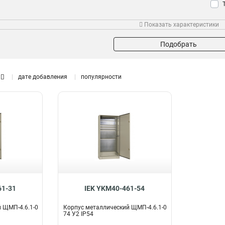
Показать характеристики
Тип устройства
Размер
Мон
ВРУ
1200х750х300мм
28
0
Подобрать
ВРУ-3
1000х650х285мм
0
0
ВРУ-1
800х650х250мм
28
0
ВРУ-2
650х500х150мм
дате добавления
популярности
0
0
500х400х150мм
0
395х310х150мм
Модельный ряд
0
265х440х120мм
0
ЩМП-4
0
400х300х170мм
1
ЩМП-303015
2
650х500х220мм
0
ЩМП-302515
2
500х400х220мм
0
ЩРв-252
2
395х310х220мм
0
ЩРв-108
2
1130х885х130мм
2
ЩРв-168
2
1005х885х130мм
2
ЩРв-96
2
61-31
IEK YKM40-461-54
880х885х130мм
2
ЩРв-84
2
 ЩМП-4.6.1-0
Корпус металлический ЩМП-4.6.1-0
755х885х130мм
2
ЩРв-60
2
74 У2 IP54
630х885х130мм
2
ЩРв-36
2