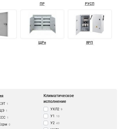
ПР
РУСП
ЩРн
ЯРП
Климатическое
ия
исполнение
КЭТ
1
УХЛ2
9
ЩЭ
1
У1
10
КCC
1
У2
43
Ксрм
0