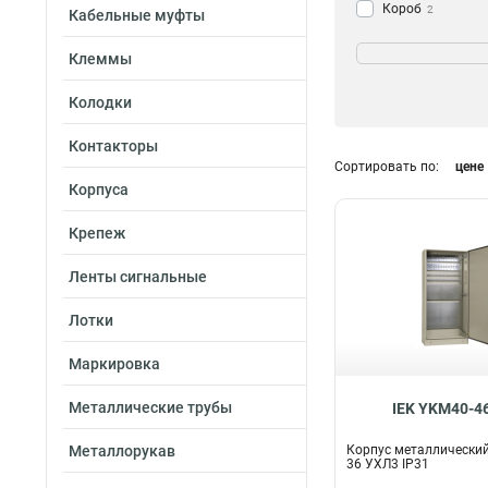
Короб
2
Кабельные муфты
Фланец
10
Цвет
Клеммы
Шкаф
28
Желтый
Корпус
3
314
Колодки
Прозрачный
7
Белый
34
Контакторы
Серый
Сортировать по:
цене
39
Корпуса
Кол-во модулей
Крепеж
74
31
36
Ленты сигнальные
70
3х84
2
Лотки
3х48
2
3х36
2
Маркировка
3х72
4
3х60
Металлические трубы
4
IEK YKM40-4
2х84
4
Металлорукав
Корпус металлический
2х72
4
36 УХЛ3 IP31
2х60
4