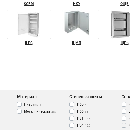
КСРМ
НКУ
ОЩВ
ШРС
ЩМП
ЩРв
Материал
Степень защиты
Сер
Пластик
IP65
1
4
Металлический
IP66
287
88
IP31
147
IP54
120