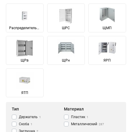
Распределительные
ШРС
ЩМП
ЩРв
ЩРн
ЯРП
ЯТП
Тип
Материал
Держатель
Пластик
1
1
Скоба
Металлический
1
287
Заглушка
2