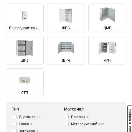
Распределительные
ШРС
ЩМП
ЩРв
ЩРн
ЯРП
ЯТП
Тип
Материал
Задать вопрос
Держатель
Пластик
1
1
Скоба
Металлический
1
287
Заглушка
2