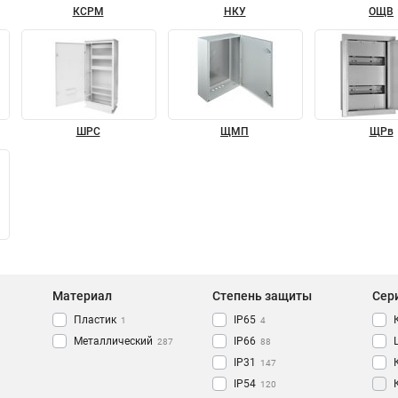
КСРМ
НКУ
ОЩВ
ШРС
ЩМП
ЩРв
Материал
Степень защиты
Сер
Пластик
IP65
1
4
Металлический
IP66
287
88
IP31
147
IP54
120