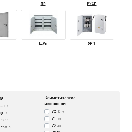
ПР
РУСП
ЩРн
ЯРП
Климатическое
ия
исполнение
КЭТ
1
УХЛ2
9
ЩЭ
1
У1
10
КCC
1
У2
43
Ксрм
0