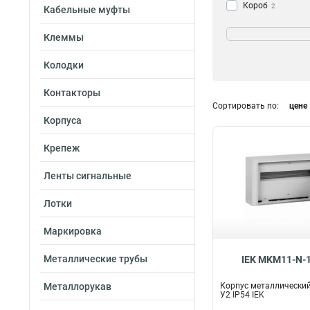
Короб
2
Кабельные муфты
Фланец
10
Цвет
Клеммы
Шкаф
28
Желтый
Корпус
3
314
Колодки
Прозрачный
7
Белый
34
Контакторы
Серый
Сортировать по:
цене
39
Корпуса
Кол-во модулей
Крепеж
74
31
36
Ленты сигнальные
70
3х84
2
Лотки
3х48
2
3х36
2
Маркировка
3х72
4
3х60
Металлические трубы
4
IEK MKM11-N-1
2х84
4
Металлорукав
Корпус металлический
2х72
4
У2 IP54 IEK
2х60
4