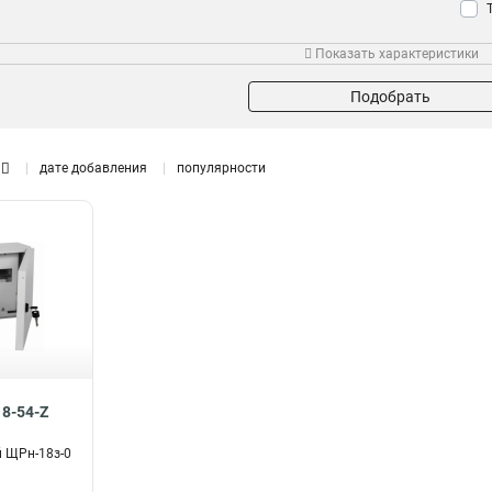
Показать характеристики
Тип устройства
Размер
Мон
ВРУ
1200х750х300мм
28
0
Подобрать
ВРУ-3
1000х650х285мм
0
0
ВРУ-1
800х650х250мм
28
0
ВРУ-2
650х500х150мм
дате добавления
популярности
0
0
500х400х150мм
0
395х310х150мм
Модельный ряд
0
265х440х120мм
0
ЩМП-4
0
400х300х170мм
1
ЩМП-303015
2
650х500х220мм
0
ЩМП-302515
2
500х400х220мм
0
ЩРв-252
2
395х310х220мм
0
ЩРв-108
2
1130х885х130мм
2
ЩРв-168
2
1005х885х130мм
2
ЩРв-96
2
8-54-Z
880х885х130мм
2
ЩРв-84
2
 ЩРн-18з-0
755х885х130мм
2
ЩРв-60
2
630х885х130мм
2
ЩРв-36
2