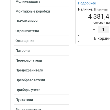
Молниезащита
Подробнее
2х48
4
Наличие:
В наличии
2х36
Монтажные коробки
4
4 381,4
2х24
4
Наконечники
1х84
оптовая це
4
1х72
–
4
Ограничители
1х60
4
В корзи
1х48
Освещение
4
1х36
4
Патроны
1х24
4
1х12
4
Переключатели
Предохранители
Преобразователи
Приборы учета
Пускатели
Разъединители