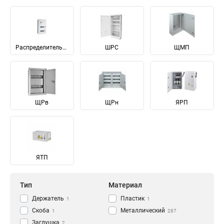
Распределительные
ШРС
ЩМП
ЩРв
ЩРн
ЯРП
ЯТП
Тип
Материал
Держатель
Пластик
1
1
Скоба
Металлический
1
287
Заглушка
2