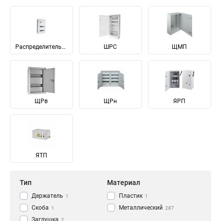
Распределительные
ШРС
ЩМП
ЩРв
ЩРн
ЯРП
ЯТП
Тип
Материал
Держатель
Пластик
1
1
Скоба
Металлический
1
287
Заглушка
2