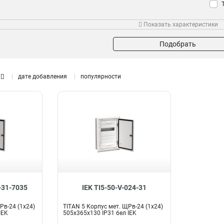
Показать характеристики
Тип устройства
Размер
Мон
ВРУ
1200х750х300мм
28
0
Подобрать
ВРУ-3
1000х650х285мм
0
0
ВРУ-1
800х650х250мм
28
0
ВРУ-2
650х500х150мм
дате добавления
популярности
0
0
500х400х150мм
0
395х310х150мм
Модельный ряд
0
265х440х120мм
0
ЩМП-4
0
400х300х170мм
1
ЩМП-303015
2
650х500х220мм
0
ЩМП-302515
2
500х400х220мм
0
ЩРв-252
2
395х310х220мм
0
ЩРв-108
2
1130х885х130мм
2
ЩРв-168
2
1005х885х130мм
2
ЩРв-96
2
-31-7035
IEK TI5-50-V-024-31
880х885х130мм
2
ЩРв-84
2
Рв-24 (1х24)
TITAN 5 Корпус мет. ЩРв-24 (1х24)
755х885х130мм
2
ЩРв-60
2
IEK
505х365х130 IP31 бел IEK
630х885х130мм
2
ЩРв-36
2