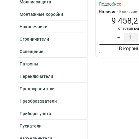
Молниезащита
Подробнее
2х48
4
Наличие:
В наличии
2х36
Монтажные коробки
4
9 458,2
2х24
4
Наконечники
1х84
оптовая це
4
1х72
–
4
Ограничители
1х60
4
В корзи
1х48
Освещение
4
1х36
4
Патроны
1х24
4
1х12
4
Переключатели
Предохранители
Преобразователи
Приборы учета
Пускатели
Разъединители