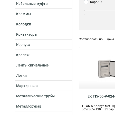
Короб
2
Кабельные муфты
Фланец
10
Цвет
Клеммы
Шкаф
28
Желтый
Корпус
3
314
Колодки
Прозрачный
7
Белый
34
Контакторы
Серый
Сортировать по:
цене
39
Корпуса
Кол-во модулей
Крепеж
74
31
36
Ленты сигнальные
70
3х84
2
Лотки
3х48
2
3х36
2
Маркировка
3х72
4
3х60
Металлические трубы
4
IEK TI5-50-V-024
2х84
4
Металлорукав
TITAN 5 Корпус мет. Щ
2х72
4
505х365х130 IP31 сер 
2х60
4