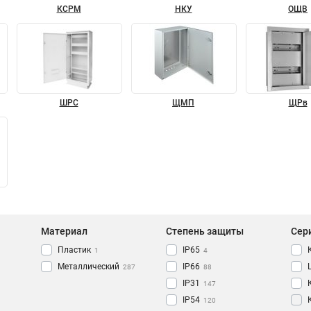
КСРМ
НКУ
ОЩВ
ШРС
ЩМП
ЩРв
Материал
Степень защиты
Сер
Пластик
IP65
1
4
Металлический
IP66
287
88
IP31
147
IP54
120