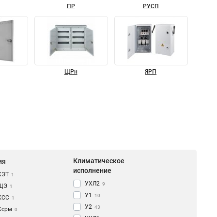
ПР
РУСП
ЩРн
ЯРП
Климатическое
ия
исполнение
КЭТ
1
УХЛ2
9
ЩЭ
1
У1
10
КCC
1
У2
43
Ксрм
0