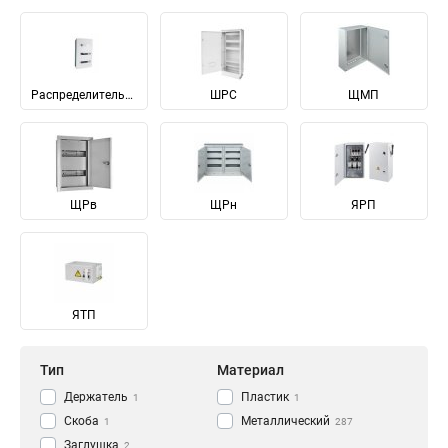
Распределительные
ШРС
ЩМП
ЩРв
ЩРн
ЯРП
ЯТП
Тип
Материал
Держатель
Пластик
1
1
Скоба
Металлический
1
287
Заглушка
2