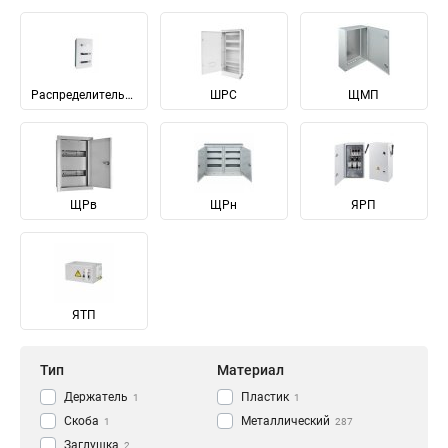
Распределительные
ШРС
ЩМП
ЩРв
ЩРн
ЯРП
ЯТП
Тип
Материал
Держатель
Пластик
1
1
Скоба
Металлический
1
287
Заглушка
2