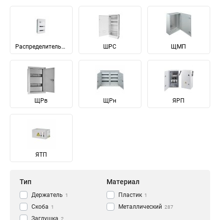
Распределительные
ШРС
ЩМП
ЩРв
ЩРн
ЯРП
ЯТП
Тип
Материал
Держатель
Пластик
1
1
Скоба
Металлический
1
287
Заглушка
2