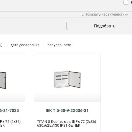
Показать характеристики
Тип устройства
Размер
Мон
ВРУ
1200х750х300мм
28
0
Подобрать
ВРУ-3
1000х650х285мм
0
0
ВРУ-1
800х650х250мм
28
0
ВРУ-2
650х500х150мм
дате добавления
популярности
0
0
500х400х150мм
0
395х310х150мм
Модельный ряд
0
265х440х120мм
0
ЩМП-4
0
400х300х170мм
1
ЩМП-303015
2
650х500х220мм
0
ЩМП-302515
2
500х400х220мм
0
ЩРв-252
2
395х310х220мм
0
ЩРв-108
2
1130х885х130мм
2
ЩРв-168
2
1005х885х130мм
2
ЩРв-96
2
36-31-7035
IEK TI5-50-V-2X036-31
880х885х130мм
2
ЩРв-84
2
Рв-72 (2х36)
TITAN 5 Корпус мет. ЩРв-72 (2х36)
755х885х130мм
2
ЩРв-60
2
IEK
630х625х130 IP31 бел IEK
630х885х130мм
2
ЩРв-36
2