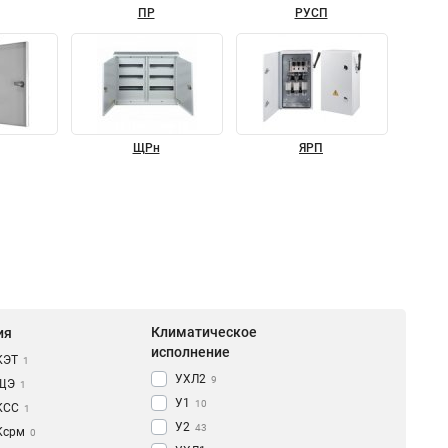
ПР
РУСП
ЩРн
ЯРП
Климатическое
ия
исполнение
КЭТ
1
УХЛ2
9
ЩЭ
1
У1
10
КCC
1
У2
43
Ксрм
0