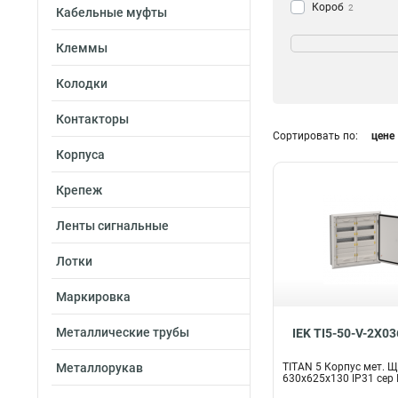
Короб
2
Кабельные муфты
Фланец
10
Цвет
Клеммы
Шкаф
28
Желтый
Корпус
3
314
Колодки
Прозрачный
7
Белый
34
Контакторы
Серый
Сортировать по:
цене
39
Корпуса
Кол-во модулей
Крепеж
74
31
36
Ленты сигнальные
70
3х84
2
Лотки
3х48
2
3х36
2
Маркировка
3х72
4
3х60
Металлические трубы
4
IEK TI5-50-V-2X0
2х84
4
Металлорукав
TITAN 5 Корпус мет. Щ
2х72
4
630х625х130 IP31 сер 
2х60
4