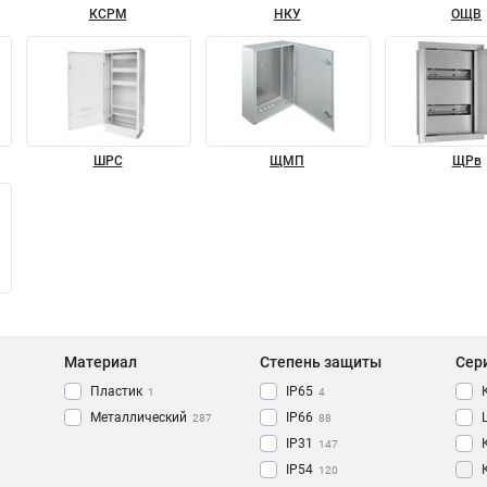
КСРМ
НКУ
ОЩВ
ШРС
ЩМП
ЩРв
Материал
Степень защиты
Сер
Пластик
IP65
1
4
Металлический
IP66
287
88
IP31
147
IP54
120