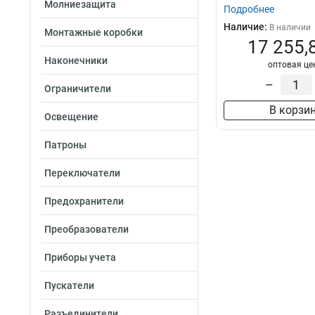
Молниезащита
Подробнее
2х48
4
Наличие:
В наличии
2х36
Монтажные коробки
4
17 255,
2х24
4
Наконечники
1х84
оптовая це
4
1х72
–
4
Ограничители
1х60
4
В корзи
1х48
Освещение
4
1х36
4
Патроны
1х24
4
1х12
4
Переключатели
Предохранители
Преобразователи
Приборы учета
Пускатели
Разъединители