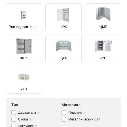
Распределительные
ШРС
ЩМП
ЩРв
ЩРн
ЯРП
ЯТП
Тип
Материал
Держатель
Пластик
1
1
Скоба
Металлический
1
287
Заглушка
2