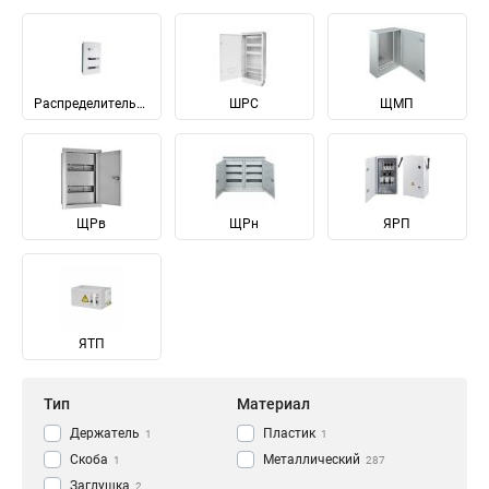
Распределительные
ШРС
ЩМП
ЩРв
ЩРн
ЯРП
ЯТП
Тип
Материал
Держатель
Пластик
1
1
Скоба
Металлический
1
287
Заглушка
2