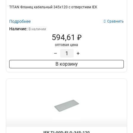
ЩРв-54з-3
2
TITAN Фланец кабельный 345х120 с отверстием IEK
ЩРв-36з-3
2
ЩРв-24з-3
Подробнее
2
Сравнить
ЩРв-18з-3
2
Наличие:
В наличии
ЩРн-48з-0
594,61 ₽
1
ЩРн-36з-0
1
оптовая цена
ЩРн-24з-0
1
–
+
ЩРн-12з-0
1
В корзину
ПР-3-3
0
ПР-2-3
0
ПР-1-0
0
ЩМП-1406030
3
ЩМП-605025
3
ЩМП-605015
3
ЩМП-504025
3
ЩМП-504015
3
ЩМП-406025
3
ЩМП-406015
3
IEK TI-00D-FLG-345-120