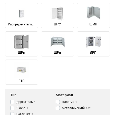
Распределительные
ШРС
ЩМП
ЩРв
ЩРн
ЯРП
ЯТП
Тип
Материал
Держатель
Пластик
1
1
Скоба
Металлический
1
287
Заглушка
2