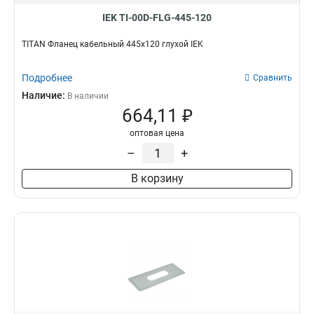
ЩМП-5-0
4
IEK TI-00D-FLG-445-120
ЩМП-4-0
4
TITAN Фланец кабельный 445х120 глухой IEK
ЩМП-3-0
4
ЩМП-2-0
4
Подробнее
Сравнить
ЩМП-1-0
4
Наличие:
В наличии
ЯТП-025
9
664,11 ₽
оптовая цена
–
+
В корзину