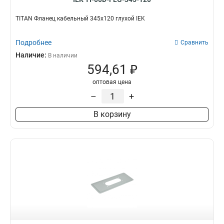
ЩМП-404025
3
ЩМП-404015
3
TITAN Фланец кабельный 345х120 глухой IEK
ЩМП-403015
3
ЩМП-303020
3
Подробнее
Сравнить
ЩРв-216
2
Наличие:
В наличии
ЩРв-180
2
594,61 ₽
ЩРв-120
2
оптовая цена
ЩРн-36
3
–
+
ЩРн-24
3
ЩРн-12
3
В корзину
ЩРв-М
0
ЩРн-216
2
ЩРн-180
2
ЩРн-144
2
ЩРн-120
2
ЩРн-48з-1
1
ЩРн-18з-1
2
ЩМП-806025
4
ЩМП-806030
4