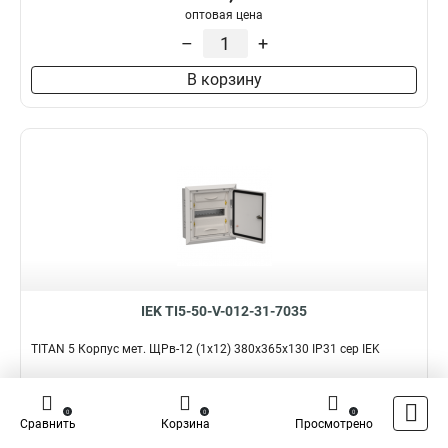
оптовая цена
–
+
В корзину
IEK TI5-50-V-012-31-7035
TITAN 5 Корпус мет. ЩРв-12 (1х12) 380х365х130 IP31 сер IEK
Подробнее
Сравнить
0
0
0
Наличие:
В наличии
Сравнить
Корзина
Просмотрено