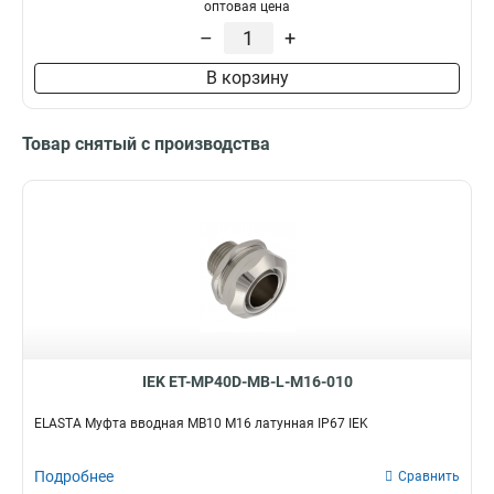
оптовая цена
G3/4
8
СММ25
1
–
+
G1/2
12
СММ20
1
G1
21
СММ15
1
В корзину
BS50
0
CXT50
0
Товар снятый с производства
GFLEX50
0
GA32
0
GI40G
1
GI50G
1
GFLEX16
0
GFLEX20
0
GFLEX25
0
GFLEX32
0
GFLEX40
0
IEK ET-MP40D-MB-L-M16-010
СММ50
1
GA20
0
ELASTA Муфта вводная MB10 М16 латунная IP67 IEK
CXS40
0
CXS25
0
Подробнее
Сравнить
CXS50
0