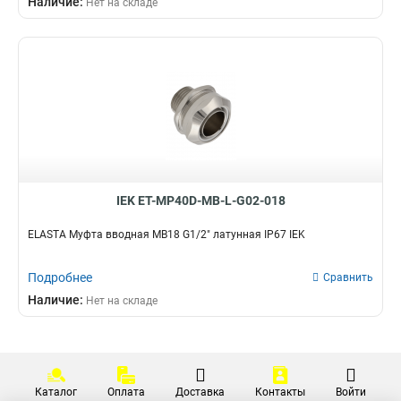
Наличие:
Нет на складе
G3/4
8
СММ25
1
G1/2
12
СММ20
1
G1
21
СММ15
1
BS50
0
CXT50
0
GFLEX50
0
GA32
0
GI40G
1
GI50G
1
IEK ET-MP40D-MB-L-G02-018
GFLEX16
0
GFLEX20
0
ELASTA Муфта вводная MB18 G1/2" латунная IP67 IEK
GFLEX25
0
GFLEX32
0
Подробнее
Сравнить
GFLEX40
0
Наличие:
Нет на складе
СММ50
1
GA20
0
CXS40
0
CXS25
0
Каталог
Оплата
Доставка
Контакты
Войти
CXS50
0